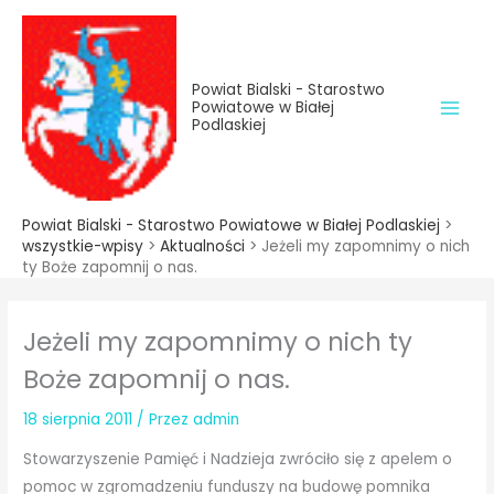
do
Przejdź
treści
do
treści
Powiat Bialski - Starostwo
Powiatowe w Białej
Podlaskiej
Powiat Bialski - Starostwo Powiatowe w Białej Podlaskiej
>
wszystkie-wpisy
>
Aktualności
>
Jeżeli my zapomnimy o nich
ty Boże zapomnij o nas.
Jeżeli my zapomnimy o nich ty
Boże zapomnij o nas.
18 sierpnia 2011
/ Przez
admin
Stowarzyszenie Pamięć i Nadzieja zwróciło się z apelem o
pomoc w zgromadzeniu funduszy na budowę pomnika