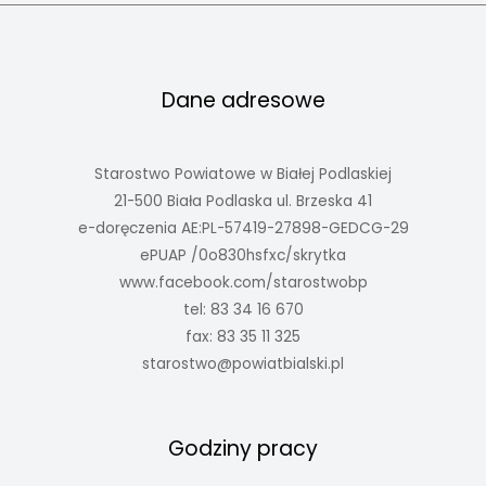
Dane adresowe
Starostwo Powiatowe w Białej Podlaskiej
21-500 Biała Podlaska ul. Brzeska 41
e-doręczenia AE:PL-57419-27898-GEDCG-29
ePUAP /0o830hsfxc/skrytka
www.facebook.com/starostwobp
tel: 83 34 16 670
fax: 83 35 11 325
starostwo@powiatbialski.pl
Godziny pracy