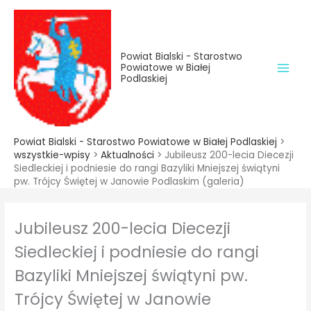
do
Przejdź
treści
do
treści
Powiat Bialski - Starostwo
Powiatowe w Białej
Podlaskiej
Powiat Bialski - Starostwo Powiatowe w Białej Podlaskiej
>
wszystkie-wpisy
>
Aktualności
>
Jubileusz 200-lecia Diecezji
Siedleckiej i podniesie do rangi Bazyliki Mniejszej świątyni
pw. Trójcy Świętej w Janowie Podlaskim (galeria)
Jubileusz 200-lecia Diecezji
Siedleckiej i podniesie do rangi
Bazyliki Mniejszej świątyni pw.
Trójcy Świętej w Janowie