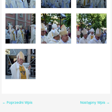
←
Poprzedni Wpis
Następny Wpis
→