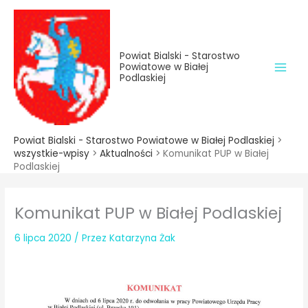
do
Przejdź
treści
do
treści
Powiat Bialski - Starostwo
Powiatowe w Białej
Podlaskiej
Powiat Bialski - Starostwo Powiatowe w Białej Podlaskiej
>
wszystkie-wpisy
>
Aktualności
>
Komunikat PUP w Białej
Podlaskiej
Komunikat PUP w Białej Podlaskiej
6 lipca 2020
/ Przez
Katarzyna Żak