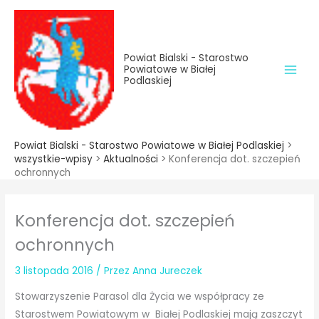
do
Przejdź
treści
do
treści
Powiat Bialski - Starostwo
Powiatowe w Białej
Podlaskiej
Powiat Bialski - Starostwo Powiatowe w Białej Podlaskiej
>
wszystkie-wpisy
>
Aktualności
>
Konferencja dot. szczepień
ochronnych
Konferencja dot. szczepień
ochronnych
3 listopada 2016
/ Przez
Anna Jureczek
Stowarzyszenie Parasol dla Życia we współpracy ze
Starostwem Powiatowym w Białej Podlaskiej mają zaszczyt