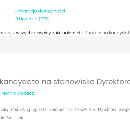
Deklaracja dostępności
O Urzędzie (ETR)
askiej
>
wszystkie-wpisy
>
Aktualności
>
Konkurs na kandydat
 kandydata na stanowisko Dyrektora
z
Monika Dadacz
ałej Podlaskiej ogłasza konkurs na stanowisko Dyrektora Zes
ie Podlaskim.