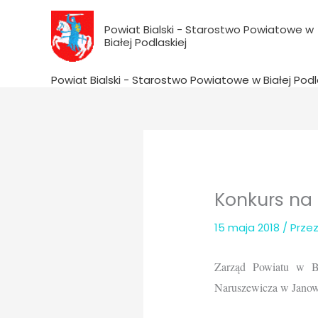
do
Przejdź
treści
do
Powiat Bialski - Starostwo Powiatowe w
Białej Podlaskiej
treści
Powiat Bialski - Starostwo Powiatowe w Białej Podl
Konkurs na
15 maja 2018
/ Prze
Zarząd Powiatu w Bi
Naruszewicza w Janow