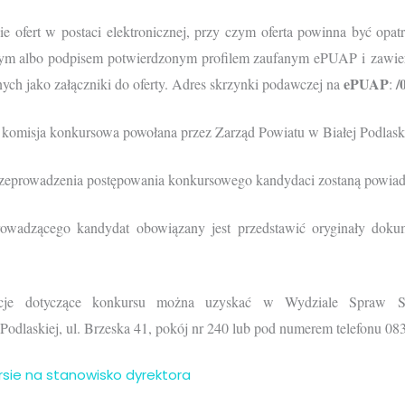
ie ofert w postaci elektronicznej, przy czym oferta powinna być opa
nym albo podpisem potwierdzonym profilem zaufanym ePUAP i zawiera
ePUAP
/
 jako załączniki do oferty. Adres skrzynki podawczej na
:
komisja konkursowa powołana przez Zarząd Powiatu w Białej Podlaski
przeprowadzenia postępowania konkursowego kandydaci zostaną powiad
owadzącego kandydat obowiązany jest przedstawić oryginały doku
acje dotyczące konkursu można uzyskać w Wydziale Spraw Sp
odlaskiej, ul. Brzeska 41, pokój nr 240 lub pod numerem telefonu 08
rsie na stanowisko dyrektora