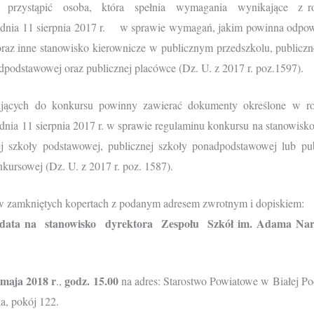
rzystąpić osoba, która spełnia wymagania wynikające z rozp
 dnia 11 sierpnia 2017 r. w sprawie wymagań, jakim powinna odpow
oraz inne stanowisko kierownicze w publicznym przedszkolu, publiczn
dpodstawowej oraz publicznej placówce (Dz. U. z 2017 r. poz.1597).
ujących do konkursu powinny zawierać dokumenty określone w ro
dnia 11 sierpnia 2017 r. w sprawie regulaminu konkursu na stanowisko
ej szkoły podstawowej, publicznej szkoły ponadpodstawowej lub pu
nkursowej (Dz. U. z 2017 r. poz. 1587).
 w zamkniętych kopertach z podanym adresem zwrotnym i dopiskiem:
ata na stanowisko dyrektora Zespołu Szkół im. Adama Nar
 maja 2018 r
godz. 15.00
.,
na adres: Starostwo Powiatowe w Białej Pod
a, pokój 122.