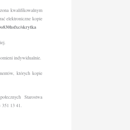
trzona kwalifikowalnym
ć elektroniczne kopie
0o830hsfxc/skrytka
ej.
omieni indywidualnie.
mentów, których kopie
ołecznych Starostwa
3 351 13 41.