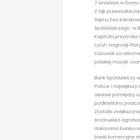
7 września w Domu 
Z rąk przewodniczą
Sejmu Ewy Kierzkow
Spółdzielczego w Bi
Kapituła przyznała
tytuł i nagrodę Pl
Łazowski za rekomen
polskiej muzyki Joa
Bank Spółdzielczy w
Polsce i największy
okresie pomiędzy uz
podkreślano podcz
Została zwiększona
środowiska agrobizn
dokonania banku na 
banki komercyjne n