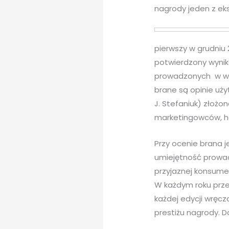
nagrody jeden z eks
pierwszy w grudniu
potwierdzony wynik
prowadzonych w wy
brane są opinie uż
J. Stefaniuk) złoż
marketingowców, ha
Przy ocenie brana 
umiejętność prowad
przyjaznej konsume
W każdym roku prze
każdej edycji wręc
prestiżu nagrody. D