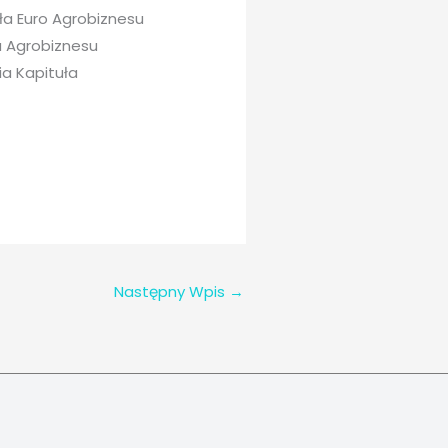
a Euro Agrobiznesu
a Agrobiznesu
ia Kapituła
Następny Wpis
→