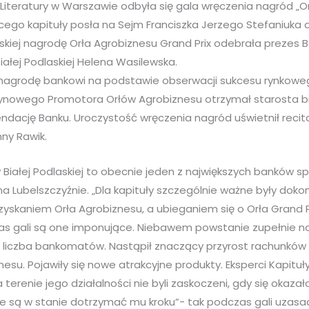
Literatury w Warszawie odbyła się gala wręczenia nagród „Or
cego kapituły posła na Sejm Franciszka Jerzego Stefaniuka
skiej nagrodę Orła Agrobiznesu Grand Prix odebrała prezes 
ałej Podlaskiej Helena Wasilewska.
 nagrodę bankowi na podstawie obserwacji sukcesu rynkow
atynowego Promotora Orłów Agrobiznesu otrzymał starosta bi
dację Banku. Uroczystość wręczenia nagród uświetnił recital
nny Rawik.
 Białej Podlaskiej to obecnie jeden z największych banków s
 na Lubelszczyźnie. „Dla kapituły szczególnie ważne były dok
yskaniem Orła Agrobiznesu, a ubieganiem się o Orła Grand Pr
as gali są one imponujące. Niebawem powstanie zupełnie n
 liczba bankomatów. Nastąpił znaczący przyrost rachunków 
esu. Pojawiły się nowe atrakcyjne produkty. Eksperci Kapituły
terenie jego działalności nie byli zaskoczeni, gdy się okazało
ie są w stanie dotrzymać mu kroku”- tak podczas gali uzasa