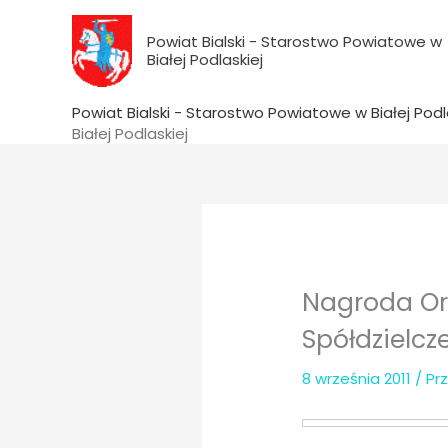
do
Przejdź
treści
do
Powiat Bialski - Starostwo Powiatowe w
Białej Podlaskiej
treści
Powiat Bialski - Starostwo Powiatowe w Białej Podl
Białej Podlaskiej
Nagroda Orz
Spółdzielcz
8 września 2011
/ Pr