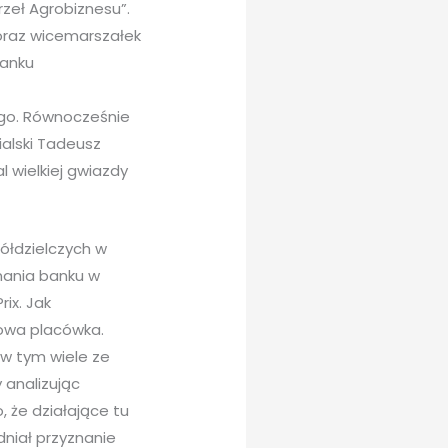
zeł Agrobiznesu”.
 oraz wicemarszałek
Banku
ego. Równocześnie
alski Tadeusz
 wielkiej gwiazdy
półdzielczych w
onania banku w
ix. Jak
owa placówka.
w tym wiele ze
 analizując
, że działające tu
dniał przyznanie