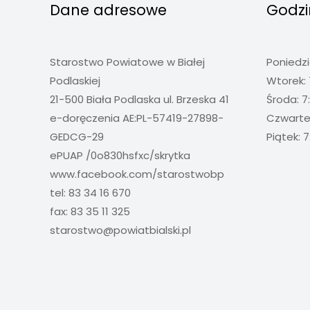
Dane adresowe
Godzi
Starostwo Powiatowe w Białej
Poniedzi
Podlaskiej
Wtorek: 
21-500 Biała Podlaska ul. Brzeska 41
Środa: 7
e-doręczenia AE:PL-57419-27898-
Czwartek
GEDCG-29
Piątek: 7
ePUAP /0o830hsfxc/skrytka
www.facebook.com/starostwobp
tel: 83 34 16 670
fax: 83 35 11 325
starostwo@powiatbialski.pl