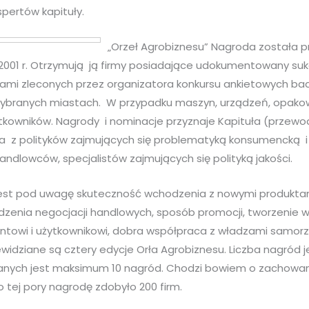
pertów kapituły.
„Orzeł Agrobiznesu” Nagroda została p
 2001 r. Otrzymują ją firmy posiadające udokumentowany su
ami zleconych przez organizatora konkursu ankietowych b
branych miastach. W przypadku maszyn, urządzeń, opak
ytkowników. Nagrody i nominacje przyznaje Kapituła (przewo
ona z polityków zajmujących się problematyką konsumencką 
ndlowców, specjalistów zajmujących się polityką jakości.
jest pod uwagę skuteczność wchodzenia z nowymi produktam
zenia negocjacji handlowych, sposób promocji, tworzenie w
ntowi i użytkownikowi, dobra współpraca z władzami samor
widziane są cztery edycje Orła Agrobiznesu. Liczba nagród 
zanych jest maksimum 10 nagród. Chodzi bowiem o zachowan
o tej pory nagrodę zdobyło 200 firm.