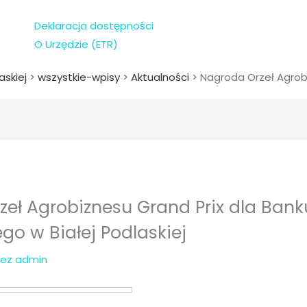
Deklaracja dostępności
O Urzędzie (ETR)
askiej
>
wszystkie-wpisy
>
Aktualności
>
Nagroda Orzeł Agrobi
eł Agrobiznesu Grand Prix dla Bank
ego w Białej Podlaskiej
zez
admin