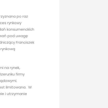
rzyznana po raz
kces rynkowy
adań konsumenckich
owań pod uwagę
dniczący Franciszek
i rynkową
i na rynek,
izerunku firmy
ządowymi.
jest limitowana. W
ie i utrzymanie