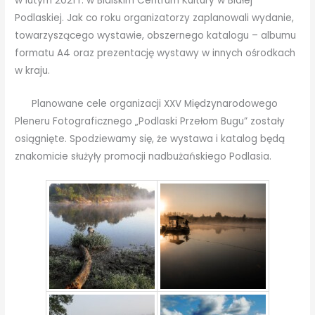
w lutym 2021 r. w Bialskim Centrum Kultury w Białej
Podlaskiej. Jak co roku organizatorzy zaplanowali wydanie,
towarzyszącego wystawie, obszernego katalogu – albumu
formatu A4 oraz prezentację wystawy w innych ośrodkach
w kraju.
Planowane cele organizacji XXV Międzynarodowego
Pleneru Fotograficznego „Podlaski Przełom Bugu” zostały
osiągnięte. Spodziewamy się, że wystawa i katalog będą
znakomicie służyły promocji nadbużańskiego Podlasia.