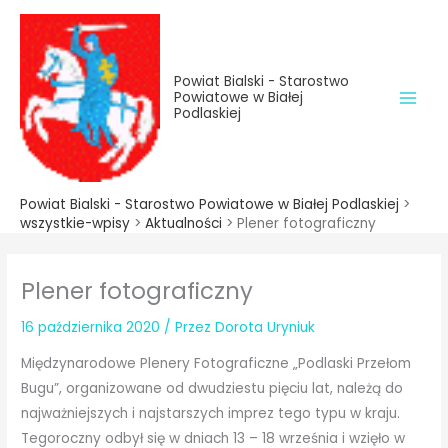
do
Przejdź
treści
do
treści
Powiat Bialski - Starostwo
Powiatowe w Białej
Podlaskiej
Powiat Bialski - Starostwo Powiatowe w Białej Podlaskiej
>
wszystkie-wpisy
>
Aktualności
>
Plener fotograficzny
Plener fotograficzny
16 października 2020
/ Przez
Dorota Uryniuk
Międzynarodowe Plenery Fotograficzne „Podlaski Przełom
Bugu”, organizowane od dwudziestu pięciu lat, należą do
najważniejszych i najstarszych imprez tego typu w kraju.
Tegoroczny odbył się w dniach 13 – 18 września i wzięło w