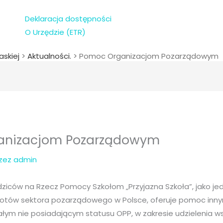
Deklaracja dostępności
O Urzędzie (ETR)
askiej
>
Aktualności.
>
Pomoc Organizacjom Pozarządowym
anizacjom Pozarządowym
rzez
admin
ziców na Rzecz Pomocy Szkołom „Przyjazna Szkoła”, jako jed
iotów sektora pozarządowego w Polsce, oferuje pomoc inn
łym nie posiadającym statusu OPP, w zakresie udzielenia w