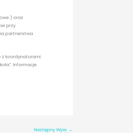
owe ) oraz
ie przy
nia partnerstwa
 z koordynatorami
oła”. Informacje
Następny Wpis
→