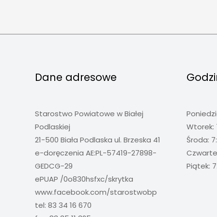
Dane adresowe
Godzi
Starostwo Powiatowe w Białej
Poniedzi
Podlaskiej
Wtorek: 
21-500 Biała Podlaska ul. Brzeska 41
Środa: 7
e-doręczenia AE:PL-57419-27898-
Czwartek
GEDCG-29
Piątek: 7
ePUAP /0o830hsfxc/skrytka
www.facebook.com/starostwobp
tel: 83 34 16 670