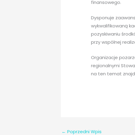
finansowego.
Dysponuje zaawanso
wykwalifikowaną ka
pozyskiwaniu środkó
przy wspólnej realiz
Organizacje pozar
regionalnymi Stowa
na ten temat znajdu
←
Poprzedni Wpis