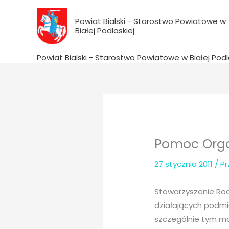
do
Przejdź
treści
do
Powiat Bialski - Starostwo Powiatowe w
Białej Podlaskiej
treści
Powiat Bialski - Starostwo Powiatowe w Białej Podl
Pomoc Org
27 stycznia 2011
/ P
Stowarzyszenie Rod
działających podm
szczególnie tym ma