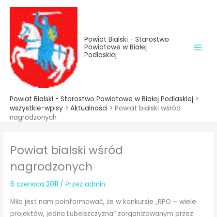
do
Przejdź
treści
do
treści
Powiat Bialski - Starostwo
Powiatowe w Białej
Podlaskiej
Powiat Bialski - Starostwo Powiatowe w Białej Podlaskiej
>
wszystkie-wpisy
>
Aktualności
>
Powiat bialski wśród
nagrodzonych
Powiat bialski wśród
nagrodzonych
6 czerwca 2011
/ Przez
admin
Miło jest nam poinformować, że w konkursie „RPO – wiele
projektów, jedna Lubelszczyzna” zorganizowanym przez