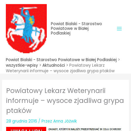
do
Przejdź
treści
do
treści
Powiat Bialski - Starostwo
Powiatowe w Białej
Podlaskiej
Powiat Bialski - Starostwo Powiatowe w Białej Podlaskiej
>
wszystkie-wpisy
>
Aktualności
>
Powiatowy Lekarz
Weterynarii informuje – wysoce zjadliwa grypa ptaków
Powiatowy Lekarz Weterynarii
informuje – wysoce zjadliwa grypa
ptaków
28 grudnia 2016
/ Przez
Anna Jóźwik