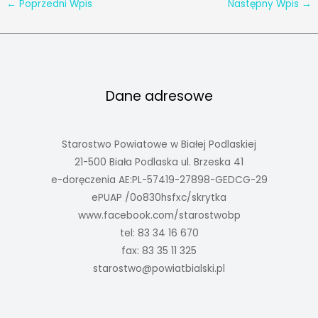
←
Poprzedni Wpis
Następny Wpis
→
Dane adresowe
Starostwo Powiatowe w Białej Podlaskiej
21-500 Biała Podlaska ul. Brzeska 41
e-doręczenia AE:PL-57419-27898-GEDCG-29
ePUAP /0o830hsfxc/skrytka
www.facebook.com/starostwobp
tel: 83 34 16 670
fax: 83 35 11 325
starostwo@powiatbialski.pl