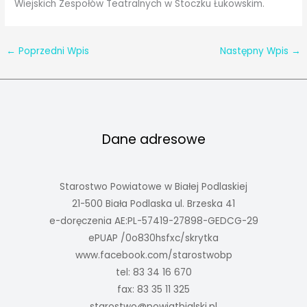
Wiejskich Zespołów Teatralnych w Stoczku Łukowskim.
←
Poprzedni Wpis
Następny Wpis
→
Dane adresowe
Starostwo Powiatowe w Białej Podlaskiej
21-500 Biała Podlaska ul. Brzeska 41
e-doręczenia AE:PL-57419-27898-GEDCG-29
ePUAP /0o830hsfxc/skrytka
www.facebook.com/starostwobp
tel: 83 34 16 670
fax: 83 35 11 325
starostwo@powiatbialski.pl