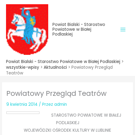
do
Przejdź
treści
do
treści
Powiat Bialski - Starostwo
Powiatowe w Białej
Podlaskiej
Powiat Bialski - Starostwo Powiatowe w Białej Podlaskiej
>
wszystkie-wpisy
>
Aktualności
>
Powiatowy Przegląd
Teatrów
Powiatowy Przegląd Teatrów
9 kwietnia 2014
/ Przez
admin
STAROSTWO POWIATOWE W BIAŁEJ
PODLASKIEJ
WOJEWÓDZKI OŚRODEK KULTURY W LUBLINIE