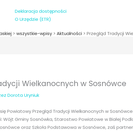
Deklaracja dostępności
O Urzędzie (ETR)
askiej
>
wszystkie-wpisy
>
Aktualności
>
Przegląd Tradycji W
radycji Wielkanocnych w Sosnówce
rzez
Dorota Uryniuk
ł się Powiatowy Przegląd Tradycji Wielkanocnych w Sosnówce
li: Wójt Gminy Sosnówka, Starostwo Powiatowe w Białej Podl
 Sosnówce oraz Szkoła Podstawowa w Sosnówce, zaś partne