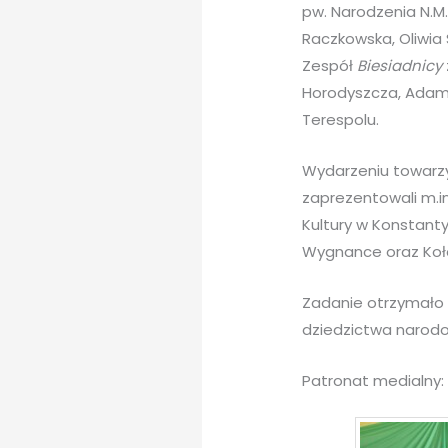
pw. Narodzenia N.M
Raczkowska, Oliwia
Zespół
Biesiadnicy
Horodyszcza, Adam 
Terespolu.
Wydarzeniu towarzy
zaprezentowali m.i
Kultury w Konstant
Wygnance oraz Koł
Zadanie otrzymało d
dziedzictwa narod
Patronat medialny: B