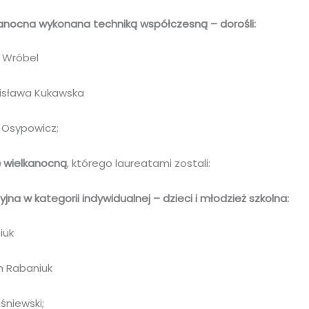
kanocna wykonana techniką współczesną – dorośli:
a Wróbel
anisława Kukawska
tr Osypowicz;
ę wielkanocną
, którego laureatami zostali:
jna w kategorii indywidualnej – dzieci i młodzież szkolna:
iuk
an Rabaniuk
iśniewski;