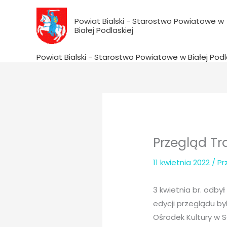
do
Przejdź
treści
do
Powiat Bialski - Starostwo Powiatowe w
Białej Podlaskiej
treści
Powiat Bialski - Starostwo Powiatowe w Białej Podl
Przegląd T
11 kwietnia 2022
/ P
3 kwietnia br. odby
edycji przeglądu by
Ośrodek Kultury w