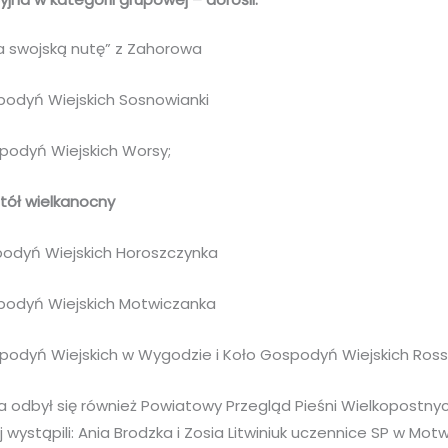
Na swojską nutę” z Zahorowa
spodyń Wiejskich Sosnowianki
ospodyń Wiejskich Worsy;
stół wielkanocny
spodyń Wiejskich Horoszczynka
ospodyń Wiejskich Motwiczanka
ospodyń Wiejskich w Wygodzie i Koło Gospodyń Wiejskich Ross
 odbył się również Powiatowy Przegląd Pieśni Wielkopostny
 wystąpili: Ania Brodzka i Zosia Litwiniuk uczennice SP w Motw