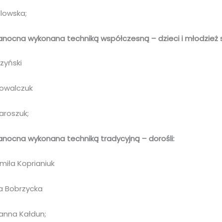
dlowska;
anocna wykonana techniką współczesną – dzieci i młodzież s
rzyński
Kowalczuk
Jaroszuk;
anocna wykonana techniką tradycyjną – dorośli:
umiła Koprianiuk
ia Bobrzycka
rianna Kałdun;