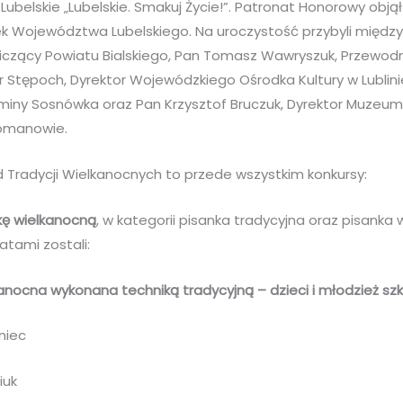
belskie „Lubelskie. Smakuj Życie!”. Patronat Honorowy obją
ek Województwa Lubelskiego. Na uroczystość przybyli między
niczący Powiatu Bialskiego, Pan Tomasz Wawryszuk, Przewo
 Stępoch, Dyrektor Wojewódzkiego Ośrodka Kultury w Lublini
Gminy Sosnówka oraz Pan Krzysztof Bruczuk, Dyrektor Muzeu
omanowie.
 Tradycji Wielkanocnych to przede wszystkim konkursy:
kę wielkanocną
, w kategorii pisanka tradycyjna oraz pisanka
atami zostali:
anocna wykonana techniką tradycyjną – dzieci i młodzież sz
iniec
iuk