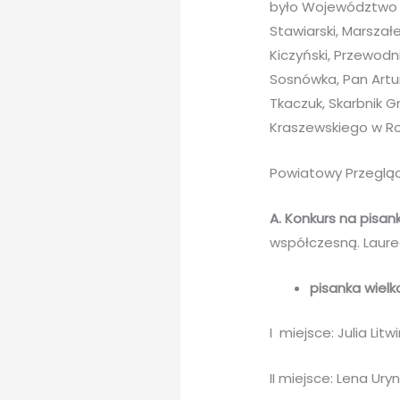
było Województwo Lu
Stawiarski, Marszał
Kiczyński, Przewod
Sosnówka, Pan Artur
Tkaczuk, Skarbnik 
Kraszewskiego w R
Powiatowy Przegląd
A.
Konkurs na pisan
współczesną. Laure
pisanka wielk
I miejsce: Julia Litw
II miejsce: Lena Uryn