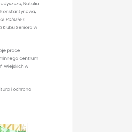
odyszczu, Natalia
 Konstantynowa,
pół
Polesie
z
a
Klubu Seniora w
oje prace
 Gminnego centrum
ń Wiejskich w
ltura i ochrona