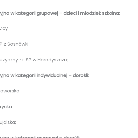
jna w kategorii grupowej – dzieci i młodzież szkolna:
wicy
 SP z Sosnówki
 Muzyczny ze SP w Horodyszczu;
jna w kategorii indywidualnej – dorośli:
 Jaworska
brycka
ujalska;
jna w kategorii grupowej – dorośli: