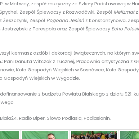
.P. w Motwicy, zespół muzyczny ze Szkoły Podstawowej w Hor
 Spychel, Zespół Śpiewaczy z Rozwadówki, Zespół
Melizmat
z
z Żeszczynki, Zespół
Pogodna Jesień
z Konstantynowa, Zes
Jastrzębski z Terespola oraz Zespół Śpiewaczy
Echo Polesi
szył kiermasz ozdób i dekoracji świątecznych, na którym sw
n.: Pani Danuta Witczak z Tucznej, Pracownia artystyczna z
ynowie, Koło Gospodyń Wiejskich w Sosnówce, Koło Gospody
o Gospodyń Wiejskich w Wygodzie.
ofinansowanie z budżetu Powiatu Bialskiego z działu 921: ku
owego.
iała24, Radio Biper, Słowo Podlasia, Podlasianin.