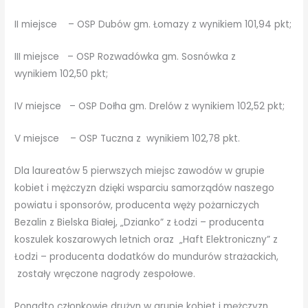
II miejsce – OSP Dubów gm. Łomazy z wynikiem 101,94 pkt;
III miejsce – OSP Rozwadówka gm. Sosnówka z
wynikiem 102,50 pkt;
IV miejsce – OSP Dołha gm. Drelów z wynikiem 102,52 pkt;
V miejsce – OSP Tuczna z wynikiem 102,78 pkt.
Dla laureatów 5 pierwszych miejsc zawodów w grupie
kobiet i mężczyzn dzięki wsparciu samorządów naszego
powiatu i sponsorów, producenta węży pożarniczych
Bezalin z Bielska Białej, „Dzianko” z Łodzi – producenta
koszulek koszarowych letnich oraz „Haft Elektroniczny” z
Łodzi – producenta dodatków do mundurów strażackich,
zostały wręczone nagrody zespołowe.
Ponadto członkowie drużyn w grupie kobiet i mężczyzn,