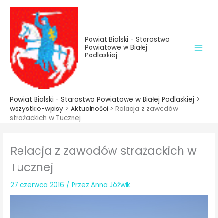
do
Przejdź
treści
do
treści
Powiat Bialski - Starostwo
Powiatowe w Białej
Podlaskiej
Powiat Bialski - Starostwo Powiatowe w Białej Podlaskiej
>
wszystkie-wpisy
>
Aktualności
>
Relacja z zawodów
strażackich w Tucznej
Relacja z zawodów strażackich w
Tucznej
27 czerwca 2016
/ Przez
Anna Jóźwik