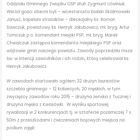
Oddziału Gminnego Związku OSP druh Zygmunt Litwiniuk.
Wśród gości obecni byli – wicestarosta bialski Skólimowski
Janusz, kapelani strażaków – diecezjalny ks. Roman
Sawczuk, powiatowy ks. Henryk Jakubowicz, mł. bryg. Artur
Tomczuk p.o. komendant miejski PSP, mł. bryg. Marek
Chwalczuk zastępca komendanta miejskiego PSP oraz
wójtowie gmin naszego powiatu. Zawody poprzedziła msza
św. w intencji zawodników i ich rodzin, którą celebrował ks.
Henryk Jakubowicz.
W zawodach startowało ogółem 32 drużyn laureatów
szczebla gminnego – 12 kobiecych, 20 męskich, w tym
zwycięzcy zawodów roku 2015 – drużyna żeńska z Tucznej i
drużyna męska z Kwasówki. W wyniku sportowej
rywalizacji w 2 konkurencjach tj. w sztafecie pożarniczej 7 x
50m z przeszkodami i ćwiczeniach bojowych miejsca na
podium zajęli: