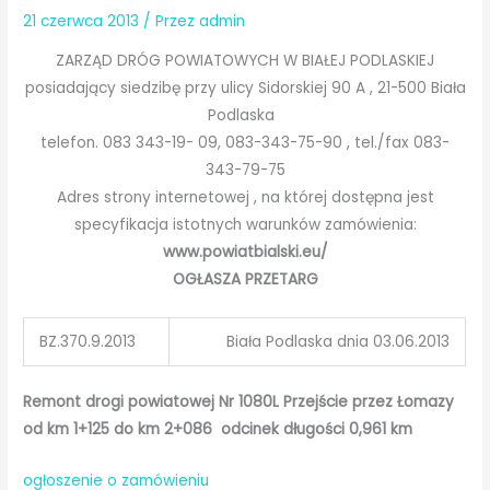
21 czerwca 2013
/ Przez
admin
ZARZĄD DRÓG POWIATOWYCH W BIAŁEJ PODLASKIEJ
posiadający siedzibę przy ulicy Sidorskiej 90 A , 21-500 Biała
Podlaska
telefon. 083 343-19- 09, 083-343-75-90 , tel./fax 083-
343-79-75
Adres strony internetowej , na której dostępna jest
specyfikacja istotnych warunków zamówienia:
www.powiatbialski.eu/
OGŁASZA PRZETARG
BZ.370.9.2013
Biała Podlaska dnia 03.06.2013
Remont drogi powiatowej Nr 1080L Przejście przez Łomazy
od km 1+125 do km 2+086 odcinek długości 0,961 km
ogłoszenie o zamówieniu