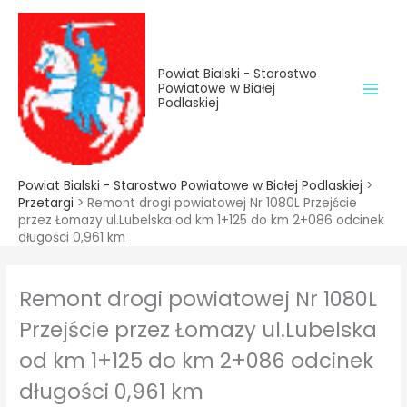
do
Przejdź
treści
do
treści
Powiat Bialski - Starostwo
Powiatowe w Białej
Podlaskiej
Powiat Bialski - Starostwo Powiatowe w Białej Podlaskiej
>
Przetargi
>
Remont drogi powiatowej Nr 1080L Przejście
przez Łomazy ul.Lubelska od km 1+125 do km 2+086 odcinek
długości 0,961 km
Remont drogi powiatowej Nr 1080L
Przejście przez Łomazy ul.Lubelska
od km 1+125 do km 2+086 odcinek
długości 0,961 km