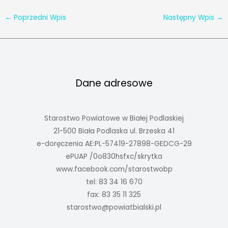
←
Poprzedni Wpis
Następny Wpis
→
Dane adresowe
Starostwo Powiatowe w Białej Podlaskiej
21-500 Biała Podlaska ul. Brzeska 41
e-doręczenia AE:PL-57419-27898-GEDCG-29
ePUAP /0o830hsfxc/skrytka
www.facebook.com/starostwobp
tel: 83 34 16 670
fax: 83 35 11 325
starostwo@powiatbialski.pl