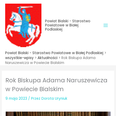
do
Przejdź
treści
do
treści
Powiat Bialski - Starostwo
Powiatowe w Białej
Podlaskiej
Powiat Bialski - Starostwo Powiatowe w Białej Podlaskiej
>
wszystkie-wpisy
>
Aktualności
>
Rok Biskupa Adama
Naruszewicza w Powiecie Bialskim
Rok Biskupa Adama Naruszewicza
w Powiecie Bialskim
9 maja 2023
/ Przez
Dorota Uryniuk