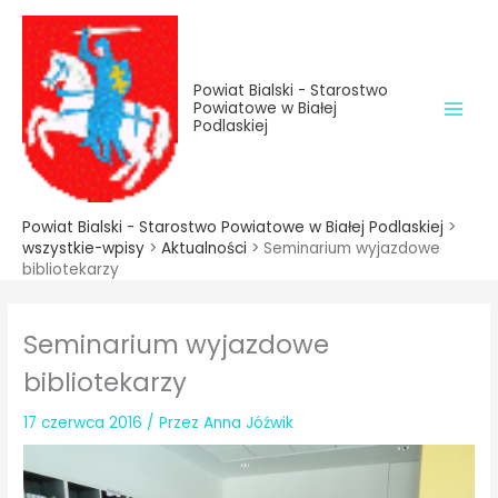
do
Przejdź
treści
do
treści
Powiat Bialski - Starostwo
Powiatowe w Białej
Podlaskiej
Powiat Bialski - Starostwo Powiatowe w Białej Podlaskiej
>
wszystkie-wpisy
>
Aktualności
>
Seminarium wyjazdowe
bibliotekarzy
Seminarium wyjazdowe
bibliotekarzy
17 czerwca 2016
/ Przez
Anna Jóźwik