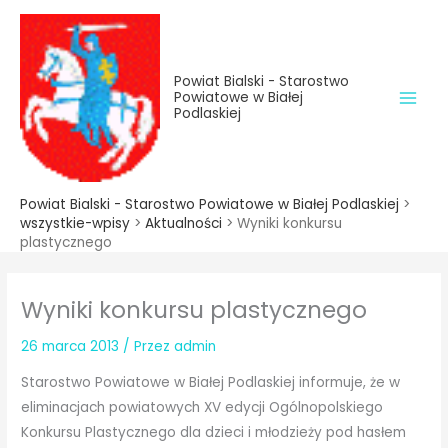
do
Przejdź
treści
do
treści
Powiat Bialski - Starostwo
Powiatowe w Białej
Podlaskiej
Powiat Bialski - Starostwo Powiatowe w Białej Podlaskiej
>
wszystkie-wpisy
>
Aktualności
>
Wyniki konkursu
plastycznego
Wyniki konkursu plastycznego
26 marca 2013
/ Przez
admin
Starostwo Powiatowe w Białej Podlaskiej informuje, że w
eliminacjach powiatowych XV edycji Ogólnopolskiego
Konkursu Plastycznego dla dzieci i młodzieży pod hasłem