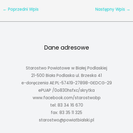
←
Poprzedni Wpis
Następny Wpis
→
Dane adresowe
Starostwo Powiatowe w Białej Podlaskiej
21-500 Biała Podlaska ul. Brzeska 41
e-doręczenia AE:PL-57419-27898-GEDCG-29
ePUAP /0o830hsfxc/skrytka
www.facebook.com/starostwobp
tel: 83 34 16 670
fax: 83 35 11 325
starostwo@powiatbialski.pl