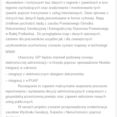
obywatelom i instytucjom baz danych o regionie i zjawiskach w tym
regionie zachodzących oraz analizowanie i monitorowanie tych
zjawisk poprzez korzystanie z usług internetowych. Dane opisowe z
różnych baz danych będą prezentowane w formie cyfrowej. Mapy
źródłowe pochodzić będą z zasobu Powiatowego Ośrodka
Dokumentacji Geodezyjnej i Kartograficznej Starostwa Powiatowego
w Białej Podlaskiej . Do przeglądania map i danych opisowych,
zarówno dla pracowników urzędów jak i dla zewnętrznych
użytkowników uruchomiony zostanie
system mapowy w technologii
WWW.
Utworzony SIP będzie stanowił podstawę rozwoju
elektronicznej administracji i e-Urzędu poprzez wprowadzenie Modułu
integracji w zakresie:
– integracji z elektronicznym obiegiem dokumentów,
– integracji z e-PUAP.
Rozwiązanie to zapewni maksymalne wspieranie procesów
rejestrowania i wydawania decyzji administracyjnych związanych z
gospodarką przestrzenną powiatu oraz zapewni wdrożenie nowych
usług publicznych.
W ramach projektu zostanie przeprowadzona modernizacja
zasobów Wydziału Geodezji, Katastru i Nieruchomości poprzez