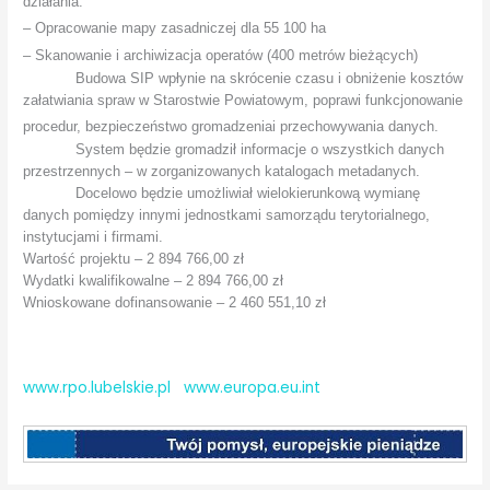
działania:
– Opracowanie mapy zasadniczej dla 55 100 ha
– Skanowanie i archiwizacja operatów (400 metrów bieżących)
Budowa SIP wpłynie na skrócenie czasu i obniżenie kosztów
załatwiania spraw w Starostwie Powiatowym, poprawi funkcjonowanie
procedur, bezpieczeństwo gromadzenia
i przechowywania danych.
System będzie gromadził informacje o wszystkich danych
przestrzennych – w zorganizowanych katalogach metadanych.
Docelowo będzie umożliwiał wielokierunkową wymianę
danych pomiędzy innymi jednostkami samorządu terytorialnego,
instytucjami i firmami.
Wartość projektu – 2 894 766,00 zł
Wydatki kwalifikowalne – 2 894 766,00 zł
Wnioskowane dofinansowanie – 2 460 551,10 zł
www.rpo.lubelskie.pl
www.europa.eu.int