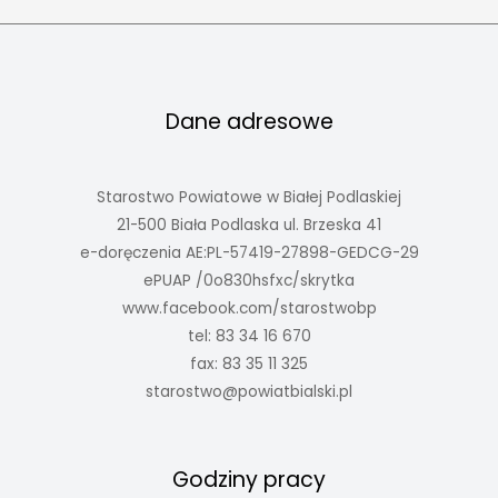
Dane adresowe
Starostwo Powiatowe w Białej Podlaskiej
21-500 Biała Podlaska ul. Brzeska 41
e-doręczenia AE:PL-57419-27898-GEDCG-29
ePUAP /0o830hsfxc/skrytka
www.facebook.com/starostwobp
tel: 83 34 16 670
fax: 83 35 11 325
starostwo@powiatbialski.pl
Godziny pracy