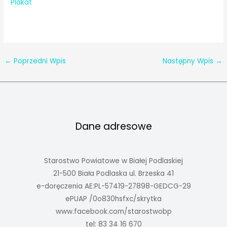
Plakat
←
Poprzedni Wpis
Następny Wpis
→
Dane adresowe
Starostwo Powiatowe w Białej Podlaskiej
21-500 Biała Podlaska ul. Brzeska 41
e-doręczenia AE:PL-57419-27898-GEDCG-29
ePUAP /0o830hsfxc/skrytka
www.facebook.com/starostwobp
tel: 83 34 16 670