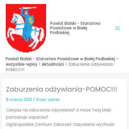
do
Przejdź
treści
do
treści
Powiat Bialski - Starostwo
Powiatowe w Białej
Podlaskiej
Powiat Bialski - Starostwo Powiatowe w Białej Podlaskiej
>
wszystkie-wpisy
>
Aktualności
>
Zaburzenia odżywiania-
POMOC!!!
Zaburzenia odżywiania-POMOC!!!
8 marca 2013
/ Przez
admin
Cierpisz na zaburzenia odżywiania? A może Twój bliski
potrzebuje wsparcia?
Ogólnopolskie Centrum Zaburzeń Odżywiania wychodzi