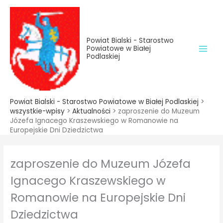
do
Przejdź
treści
do
treści
Powiat Bialski - Starostwo
Powiatowe w Białej
Podlaskiej
Powiat Bialski - Starostwo Powiatowe w Białej Podlaskiej
>
wszystkie-wpisy
>
Aktualności
>
zaproszenie do Muzeum
Józefa Ignacego Kraszewskiego w Romanowie na
Europejskie Dni Dziedzictwa
zaproszenie do Muzeum Józefa
Ignacego Kraszewskiego w
Romanowie na Europejskie Dni
Dziedzictwa