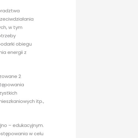
doradztwa
zeciwdziałania
ych, w tym
otrzeby
odarki obiegu
a energii z
izowane 2
stępowania
zystkich
ieszkaniowych itp.,
yjno – edukacyjnym.
ostępowania w celu