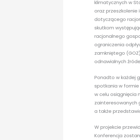
klimatycznych w St
oraz przeszkolenie
dotyczącego racjon
skutkom występując
racjonalnego gosp
ograniczenia odpły
zamkniętego (GOZ),
odnawialnych źróde
Ponadto w każdej g
spotkania w formi
w celu osiągnięcia 
zainteresowanych gr
a także przedstawic
W projekcie przewid
Konferencja zosta