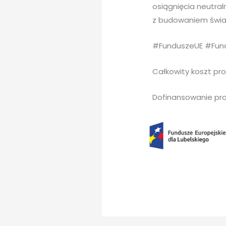
osiągnięcia neutral
z budowaniem świad
#FunduszeUE #Fund
Całkowity koszt pro
Dofinansowanie pro