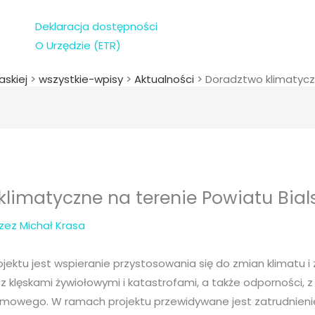
Deklaracja dostępności
O Urzędzie (ETR)
askiej
>
wszystkie-wpisy
>
Aktualności
>
Doradztwo klimatyczn
limatyczne na terenie Powiatu Bial
rzez
Michał Krasa
ektu jest wspieranie przystosowania się do zmian klimatu i
z klęskami żywiołowymi i katastrofami, a także odporności, 
emowego. W ramach projektu przewidywane jest zatrudnien