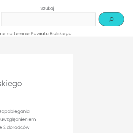
Szukaj
e na terenie Powiatu Bialskiego
skiego
 zapobiegania
z uwzględnieniem
ie 2 doradców