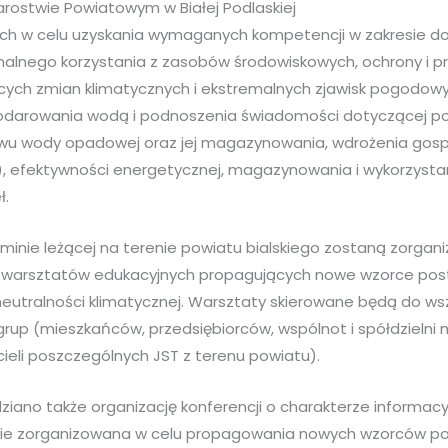
arostwie Powiatowym w Białej Podlaskiej
 ich w celu uzyskania wymaganych kompetencji w zakresie 
alnego korzystania z zasobów środowiskowych, ochrony i pr
ych zmian klimatycznych i ekstremalnych zjawisk pogodow
odarowania wodą i podnoszenia świadomości dotyczącej p
wu wody opadowej oraz jej magazynowania, wdrożenia gosp
 efektywności energetycznej, magazynowania i wykorzystani
ł.
minie leżącej na terenie powiatu bialskiego zostaną zorgan
e warsztatów edukacyjnych propagujących nowe wzorce po
neutralności klimatycznej. Warsztaty skierowane będą do ws
up (mieszkańców, przedsiębiorców, wspólnot i spółdzielni m
ieli poszczególnych JST z terenu powiatu).
ziano także organizację konferencji o charakterze informac
nie zorganizowana w celu propagowania nowych wzorców p