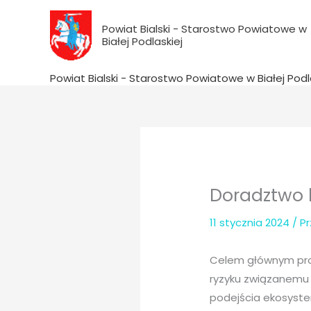
do
Przejdź
treści
do
Powiat Bialski - Starostwo Powiatowe w
Białej Podlaskiej
treści
Powiat Bialski - Starostwo Powiatowe w Białej Podl
Doradztwo k
11 stycznia 2024
/ P
Celem głównym proj
ryzyku związanemu 
podejścia ekosyst