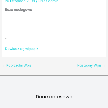
20 listopada 2008
/ Przez
admin
Baza noclegowa
…
Gmina
Dowiedz się więcej »
Zalesie
←
Poprzedni Wpis
Następny Wpis
→
Dane adresowe