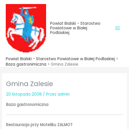
do
Przejdź
treści
do
treści
Powiat Bialski - Starostwo
Powiatowe w Białej
Podlaskiej
Powiat Bialski - Starostwo Powiatowe w Białej Podlaskiej
>
Baza gastronimiczna
>
Gmina Zalesie
Gmina Zalesie
20 listopada 2008
/ Przez
admin
Baza gastronomiczna
Restauracja przy Moteliku ZALMOT