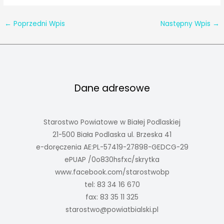
←
Poprzedni Wpis
Następny Wpis
→
Dane adresowe
Starostwo Powiatowe w Białej Podlaskiej
21-500 Biała Podlaska ul. Brzeska 41
e-doręczenia AE:PL-57419-27898-GEDCG-29
ePUAP /0o830hsfxc/skrytka
www.facebook.com/starostwobp
tel: 83 34 16 670
fax: 83 35 11 325
starostwo@powiatbialski.pl