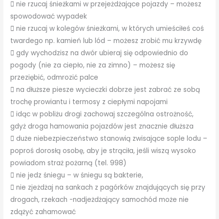
 nie rzucaj śnieżkami w przejeżdżające pojazdy – możesz
spowodować wypadek
 nie rzucaj w kolegów śnieżkami, w których umieściłeś coś
twardego np. kamień lub lód – możesz zrobić mu krzywdę
 gdy wychodzisz na dwór ubieraj się odpowiednio do
pogody (nie za ciepło, nie za zimno) – możesz się
przeziębić, odmrozić palce
 na dłuższe piesze wycieczki dobrze jest zabrać ze sobą
trochę prowiantu i termosy z ciepłymi napojami
 idąc w pobliżu drogi zachowaj szczególna ostrożność,
gdyż droga hamowania pojazdów jest znacznie dłuższa
 duże niebezpieczeństwo stanowią zwisające sople lodu –
poproś dorosłą osobę, aby je strąciła, jeśli wiszą wysoko
powiadom straż pożarną (tel. 998)
 nie jedz śniegu – w śniegu są bakterie,
 nie zjeżdżaj na sankach z pagórków znajdujących się przy
drogach, rzekach -nadjeżdżający samochód może nie
zdążyć zahamować