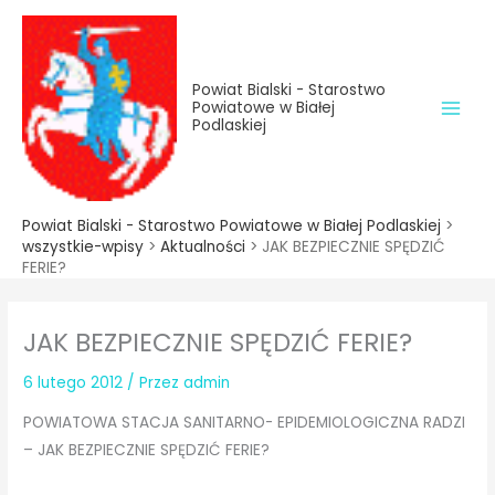
do
Przejdź
treści
do
treści
Powiat Bialski - Starostwo
Powiatowe w Białej
Podlaskiej
Powiat Bialski - Starostwo Powiatowe w Białej Podlaskiej
>
wszystkie-wpisy
>
Aktualności
>
JAK BEZPIECZNIE SPĘDZIĆ
FERIE?
JAK BEZPIECZNIE SPĘDZIĆ FERIE?
6 lutego 2012
/ Przez
admin
POWIATOWA STACJA SANITARNO- EPIDEMIOLOGICZNA RADZI
– JAK BEZPIECZNIE SPĘDZIĆ FERIE?