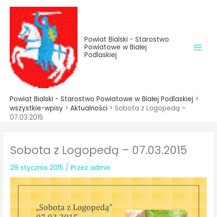
do
Przejdź
treści
do
treści
Powiat Bialski - Starostwo
Powiatowe w Białej
Podlaskiej
Powiat Bialski - Starostwo Powiatowe w Białej Podlaskiej
>
wszystkie-wpisy
>
Aktualności
>
Sobota z Logopedą –
07.03.2015
Sobota z Logopedą – 07.03.2015
29 stycznia 2015
/ Przez
admin