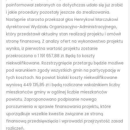
poinformował zebranych co dotychczas udało się już zrobić
i jakie procedury pozostały jeszcze do zrealizowania.
Następnie starosta przekazał głos Henrykowi Marczukowi
dyrektorowi Wydziału Organizacyjno-Administracyjnego,
który przedstawił aktualny stan realizacji projektu i omówił
stronę finansową. Z analizy ofert na wykonawstwo projektu
wynika, iż pierwotna wartość projektu zostanie
przekroczona o 1 191 657,88 zł. Będą to koszty
niekwalifikowane. Rozstrzygnięcie przetargu będzie możliwe
pod warunkiem zgody wszystkich gmin na partycypację w
tych kosztach. Na powiat bialski koszty niekwalifikowane
wyniosą 449 135,85 zł i będą rozliczane wskaźnikiem liczby
mieszkańców gminy w ogólnej liczbie mieszkańców
powiatu. Zaproponowano podpisanie nowego
porozumienia w sprawie finansowania projektu, które
uporządkuje wszelkie kwestie związane ze stroną
finansową przedsięwzięcia i wprowadzi przejrzystość zasad
rozliczeń.