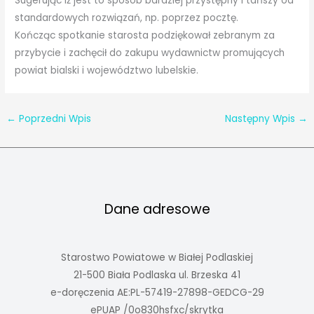
Sugerując iż jest to sposób bardziej przystępny i tańszy od
standardowych rozwiązań, np. poprzez pocztę.
Kończąc spotkanie starosta podziękował zebranym za
przybycie i zachęcił do zakupu wydawnictw promujących
powiat bialski i województwo lubelskie.
←
Poprzedni Wpis
Następny Wpis
→
Dane adresowe
Starostwo Powiatowe w Białej Podlaskiej
21-500 Biała Podlaska ul. Brzeska 41
e-doręczenia AE:PL-57419-27898-GEDCG-29
ePUAP /0o830hsfxc/skrytka