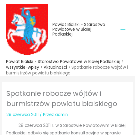
do
Przejdź
treści
do
treści
Powiat Bialski - Starostwo
Powiatowe w Białej
Podlaskiej
Powiat Bialski - Starostwo Powiatowe w Białej Podlaskiej
>
wszystkie-wpisy
>
Aktualności
>
Spotkanie robocze wójtów i
burmistrzów powiatu bialskiego
Spotkanie robocze wójtów i
burmistrzów powiatu bialskiego
29 czerwca 2011
/ Przez
admin
28 czerwca 2011 r. w Starostwie Powiatowym w Białej
Podlaskiej odbyło się spotkanie konsultacyjne w sprawie