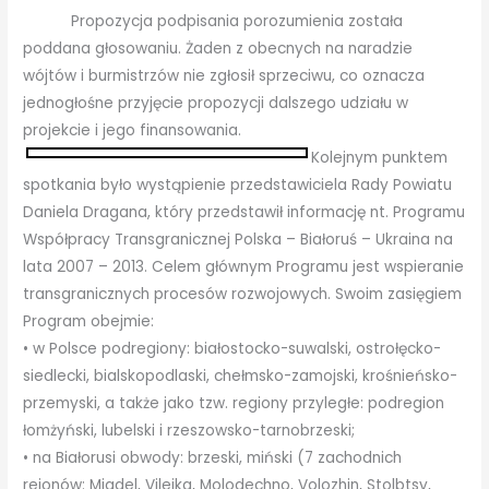
Propozycja podpisania porozumienia została
poddana głosowaniu. Żaden z obecnych na naradzie
wójtów i burmistrzów nie zgłosił sprzeciwu, co oznacza
jednogłośne przyjęcie propozycji dalszego udziału w
projekcie i jego finansowania.
Kolejnym punktem
spotkania było wystąpienie przedstawiciela Rady Powiatu
Daniela Dragana, który przedstawił informację nt. Programu
Współpracy Transgranicznej Polska – Białoruś – Ukraina na
lata 2007 – 2013. Celem głównym Programu jest wspieranie
transgranicznych procesów rozwojowych. Swoim zasięgiem
Program obejmie:
• w Polsce podregiony: białostocko-suwalski, ostrołęcko-
siedlecki, bialskopodlaski, chełmsko-zamojski, krośnieńsko-
przemyski, a także jako tzw. regiony przyległe: podregion
łomżyński, lubelski i rzeszowsko-tarnobrzeski;
• na Białorusi obwody: brzeski, miński (7 zachodnich
rejonów: Miadel, Vileika, Molodechno, Volozhin, Stolbtsy,