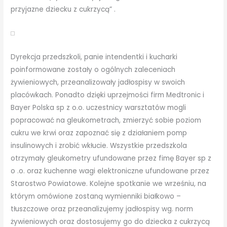
przyjazne dziecku z cukrzycą” .
Dyrekcja przedszkoli, panie intendentki i kucharki
poinformowane zostały o ogólnych zaleceniach
żywieniowych, przeanalizowały jadłospisy w swoich
placówkach. Ponadto dzięki uprzejmości firm Medtronic i
Bayer Polska sp z o.o. uczestnicy warsztatów mogli
popracować na gleukometrach, zmierzyć sobie poziom
cukru we krwi oraz zapoznać się z działaniem pomp
insulinowych i zrobić wkłucie. Wszystkie przedszkola
otrzymały gleukometry ufundowane przez fimę Bayer sp z
o .o. oraz kuchenne wagi elektroniczne ufundowane przez
Starostwo Powiatowe. Kolejne spotkanie we wrześniu, na
którym omówione zostaną wymienniki białkowo –
tłuszczowe oraz przeanalizujemy jadłospisy wg. norm
żywieniowych oraz dostosujemy go do dziecka z cukrzycą