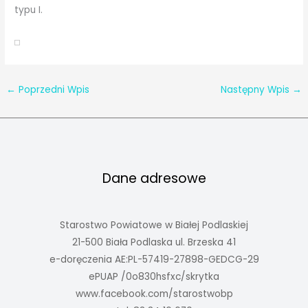
typu I.
←
Poprzedni Wpis
Następny Wpis
→
Dane adresowe
Starostwo Powiatowe w Białej Podlaskiej
21-500 Biała Podlaska ul. Brzeska 41
e-doręczenia AE:PL-57419-27898-GEDCG-29
ePUAP /0o830hsfxc/skrytka
www.facebook.com/starostwobp