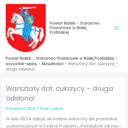
do
Przejdź
treści
do
treści
Powiat Bialski - Starostwo
Powiatowe w Białej
Podlaskiej
Powiat Bialski - Starostwo Powiatowe w Białej Podlaskiej
>
wszystkie-wpisy
>
Aktualności
>
Warsztaty dot. cukrzycy –
druga odsłona!
Warsztaty dot. cukrzycy – druga
odsłona!
9 kwietnia 2014
/ Przez
admin
W dniu 08.04 odbyły sie kolejne warsztaty dla przedszkoli
uczestniczących w II edycji Programu „Przedszkole zdrowe i