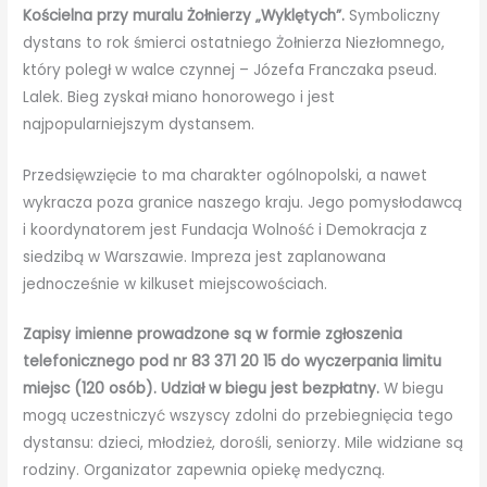
Kościelna przy muralu Żołnierzy „Wyklętych”.
Symboliczny
dystans to rok śmierci ostatniego Żołnierza Niezłomnego,
który poległ w walce czynnej – Józefa Franczaka pseud.
Lalek. Bieg zyskał miano honorowego i jest
najpopularniejszym dystansem.
Przedsięwzięcie to ma charakter ogólnopolski, a nawet
wykracza poza granice naszego kraju. Jego pomysłodawcą
i koordynatorem jest Fundacja Wolność i Demokracja z
siedzibą w Warszawie. Impreza jest zaplanowana
jednocześnie w kilkuset miejscowościach.
Zapisy imienne prowadzone są w formie zgłoszenia
telefonicznego pod nr 83 371 20 15 do wyczerpania limitu
miejsc (120 osób). Udział w biegu jest bezpłatny.
W biegu
mogą uczestniczyć wszyscy zdolni do przebiegnięcia tego
dystansu: dzieci, młodzież, dorośli, seniorzy. Mile widziane są
rodziny. Organizator zapewnia opiekę medyczną.