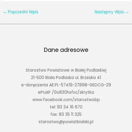
←
Poprzedni Wpis
Następny Wpis
→
Dane adresowe
Starostwo Powiatowe w Białej Podlaskiej
21-500 Biała Podlaska ul. Brzeska 41
e-doręczenia AE:PL-57419-27898-GEDCG-29
ePUAP /0o830hsfxc/skrytka
www.facebook.com/starostwobp
tel: 83 34 16 670
fax: 83 35 11 325
starostwo@powiatbialski.pl