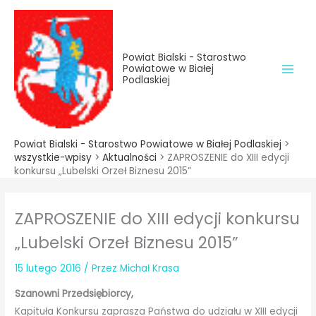
do
Przejdź
treści
do
treści
Powiat Bialski - Starostwo
Powiatowe w Białej
Podlaskiej
Powiat Bialski - Starostwo Powiatowe w Białej Podlaskiej
>
wszystkie-wpisy
>
Aktualności
>
ZAPROSZENIE do XIII edycji
konkursu „Lubelski Orzeł Biznesu 2015”
ZAPROSZENIE do XIII edycji konkursu
„Lubelski Orzeł Biznesu 2015”
15 lutego 2016
/ Przez
Michał Krasa
Szanowni Przedsiębiorcy,
Kapituła Konkursu zaprasza Państwa do udziału w XIII edycji