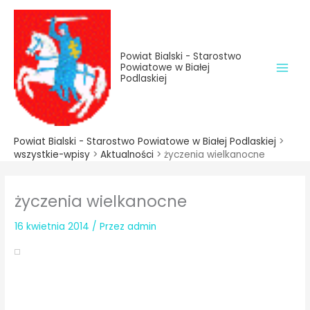
do
Przejdź
treści
do
treści
Powiat Bialski - Starostwo
Powiatowe w Białej
Podlaskiej
Powiat Bialski - Starostwo Powiatowe w Białej Podlaskiej
>
wszystkie-wpisy
>
Aktualności
>
życzenia wielkanocne
życzenia wielkanocne
16 kwietnia 2014
/ Przez
admin