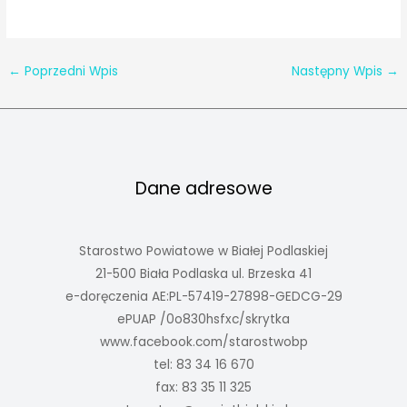
←
Poprzedni Wpis
Następny Wpis
→
Dane adresowe
Starostwo Powiatowe w Białej Podlaskiej
21-500 Biała Podlaska ul. Brzeska 41
e-doręczenia AE:PL-57419-27898-GEDCG-29
ePUAP /0o830hsfxc/skrytka
www.facebook.com/starostwobp
tel: 83 34 16 670
fax: 83 35 11 325