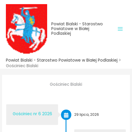
do
Przejdź
treści
do
treści
Powiat Bialski - Starostwo
Powiatowe w Białej
Podlaskiej
Powiat Bialski - Starostwo Powiatowe w Białej Podlaskiej
>
Gościniec Bialski
Gościniec Bialski
Gościniec nr 6 2026
29 lipca, 2026