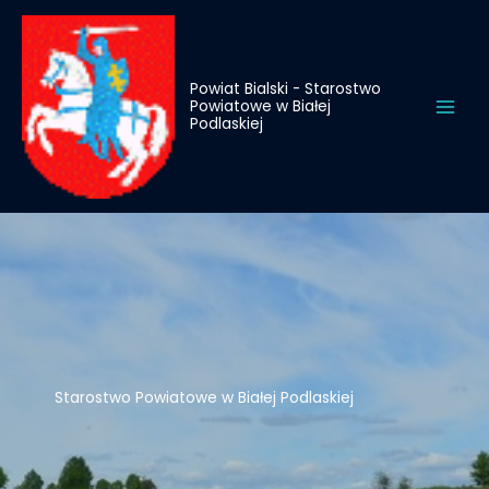
do
Przejdź
treści
do
treści
Powiat Bialski - Starostwo
Powiatowe w Białej
Podlaskiej
Starostwo Powiatowe w Białej Podlaskiej