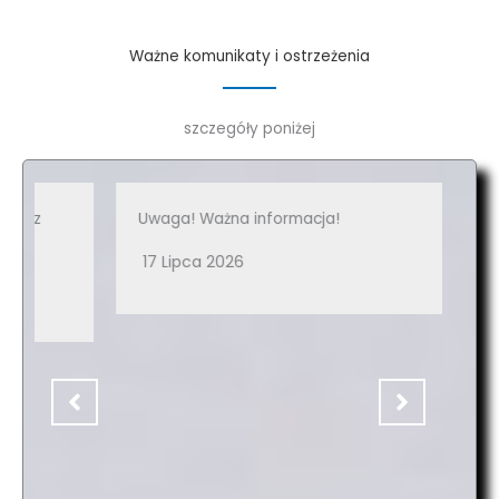
Ważne komunikaty i ostrzeżenia
szczegóły poniżej
Uwaga! Ważna informacja!
Zar
na 
17 Lipca 2026
ust
dzi
156
DY
Za
Po
Mi
16