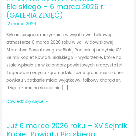
Bialskiego – 6 marca 2026 r.
(GALERIA ZDJĘĆ)
12 marca 2026
Było inspirująco, muzycznie i w wyjątkowej folkowej
atmosferze 6 marca 2026 roku w Sali Widowiskowej
Starostwa Powiatowego w Białej Podlaskiej odbył się XV
Sejmik Kobiet Powiatu Bialskiego – wydarzenie, które na
stałe wpisało się w kalendarz powiatowych uroczystości.
Tegoroczna edycja zgromadziła liczne grono mieszkanek
powiatu Spotkanie miało wyjątkowy, folkowy charakter,
dzięki czemu na scenie nie […]
XV
Dowiedz się więcej »
Sejmik
Kobiet
Już 6 marca 2026 roku – XV Sejmik
Powiatu
Bialskiego
Kobiet Powiatu Bialskiego