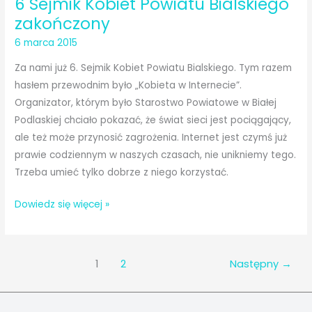
6 Sejmik Kobiet Powiatu Bialskiego
Bialskiego
zakończony
6 marca 2015
Za nami już 6. Sejmik Kobiet Powiatu Bialskiego. Tym razem
hasłem przewodnim było „Kobieta w Internecie”.
Organizator, którym było Starostwo Powiatowe w Białej
Podlaskiej chciało pokazać, że świat sieci jest pociągający,
ale też może przynosić zagrożenia. Internet jest czymś już
prawie codziennym w naszych czasach, nie unikniemy tego.
Trzeba umieć tylko dobrze z niego korzystać.
6
Dowiedz się więcej »
Sejmik
Kobiet
Powiatu
1
2
Następny
→
Bialskiego
zakończony