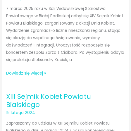
Sejmik
Kobiet
7 marca 2025 roku w Sali Widowiskowej Starostwa
Powiatu
Powiatowego w Białej Podlaskiej odbył się XIV Sejmik Kobiet
Bialskiego
Powiatu Bialskiego, zorganizowany z okazji Dnia Kobiet.
Wydarzenie zgromadziło liczne mieszkanki regionu, stając
się okazją do wspólnego świętowania, wymiany
doświadczeń i integracji. Uroczystość rozpoczęła się
koncertem zespołu Zorza z Cicibora. Po wystąpieniu odbyła
się prelekcja Aleksandry Kociuk, a
XIV
Dowiedz się więcej »
Sejmik
Kobiet
XIII Sejmik Kobiet Powiatu
Powiatu
Bialskiego
Bialskiego
–
15 lutego 2024
7
Zapraszamy do udziału w XIII Sejmiku Kobiet Powiatu
marca
Bialskiego w dniu 8 marca 2024 r. w sali konferencyjnej