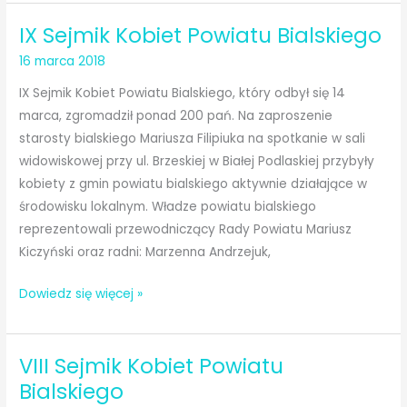
Powiatu
IX Sejmik Kobiet Powiatu Bialskiego
Bialskiego
16 marca 2018
IX Sejmik Kobiet Powiatu Bialskiego, który odbył się 14
marca, zgromadził ponad 200 pań. Na zaproszenie
starosty bialskiego Mariusza Filipiuka na spotkanie w sali
widowiskowej przy ul. Brzeskiej w Białej Podlaskiej przybyły
kobiety z gmin powiatu bialskiego aktywnie działające w
środowisku lokalnym. Władze powiatu bialskiego
reprezentowali przewodniczący Rady Powiatu Mariusz
Kiczyński oraz radni: Marzenna Andrzejuk,
IX
Dowiedz się więcej »
Sejmik
Kobiet
VIII Sejmik Kobiet Powiatu
Powiatu
Bialskiego
Bialskiego