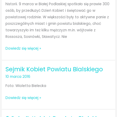
historii. 9 marca w Białej Podlaskiej spotkało się prawie 300
osób, by przedłużyć Dzień Kobiet i świętować go w
powiatowej rodzinie. W większości były to aktywne panie z
poszczególnych miast i gmin powiatu bialskiego, choć
towarzyszyło im też kilku mężczyzn m.in. wójtowie z
Rossosza, Sosnówki, Sławatycz. Nie
VII
Dowiedz się więcej »
Sejmik
Kobiet
Sejmik Kobiet Powiatu Bialskiego
Powiatu
Bialskiego
10 marca 2016
–
Foto: Wioletta Bielecka
relacja
Sejmik
Dowiedz się więcej »
Kobiet
Powiatu