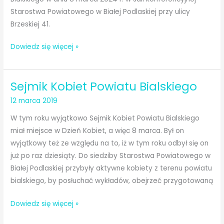
2025
Starostwa Powiatowego w Białej Podlaskiej przy ulicy
r.
Brzeskiej 41.
(GALERIA
ZDJĘĆ)
XIII
Dowiedz się więcej »
Sejmik
Kobiet
Sejmik Kobiet Powiatu Bialskiego
Powiatu
Bialskiego
12 marca 2019
W tym roku wyjątkowo Sejmik Kobiet Powiatu Bialskiego
miał miejsce w Dzień Kobiet, a więc 8 marca. Był on
wyjątkowy też ze względu na to, iż w tym roku odbył się on
już po raz dziesiąty. Do siedziby Starostwa Powiatowego w
Białej Podlaskiej przybyły aktywne kobiety z terenu powiatu
bialskiego, by posłuchać wykładów, obejrzeć przygotowaną
Sejmik
Dowiedz się więcej »
Kobiet