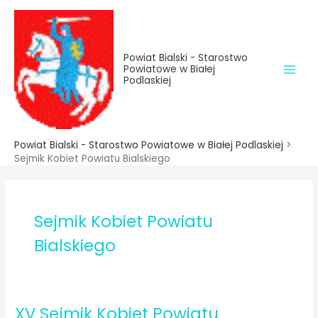
do
Przejdź
treści
do
treści
Powiat Bialski - Starostwo
Powiatowe w Białej
Podlaskiej
Powiat Bialski - Starostwo Powiatowe w Białej Podlaskiej
>
Sejmik Kobiet Powiatu Bialskiego
Sejmik Kobiet Powiatu
Bialskiego
XV Sejmik Kobiet Powiatu