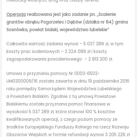
melioracji wodnych, dróg oraz rzeźby terenu.
Operacja
realizowana jest jako zadanie pn. „Scalenie
gruntów obrębu Pogorzelec i Dębów (działka nr 84) gmina
Sosnówka, powiat bialski, województwo lubelskie”
Całkowita wartość zadania wynosi – 5 037 289 zł, w tym
koszty prac scaleniowych – 2 224 089 zł i koszty
zagospodarowania poscaleniowego – 2 813 200 zł.
Umowa o przyznaniu pomocy Nr 0003-6502-
UM0300009/16 została zawarta w dniu 19 października 2016
roku pomiędzy Samorządem Województwa Lubelskiego
a Powiatem Bialskim. Zgodnie z tą umową Powiatowi
Bialskiemu została przyznana pomoc finansowa w
wysokości 5 037 289 zł, która stanowi 100 % kosztów
kwalifikowanych operacji, z czego poziom pomocy ze
środków Europejskiego Funduszu Rolnego na rzecz Rozwoju
Obszarów Wiejskich w formie refundacji wynosi 3 205 226 zł