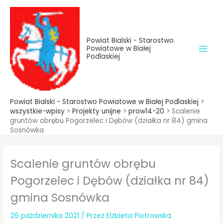
do
Przejdź
treści
do
treści
Powiat Bialski - Starostwo
Powiatowe w Białej
Podlaskiej
Powiat Bialski - Starostwo Powiatowe w Białej Podlaskiej
>
wszystkie-wpisy
>
Projekty unijne
>
prow14-20
>
Scalenie
gruntów obrębu Pogorzelec i Dębów (działka nr 84) gmina
Sosnówka
Scalenie gruntów obrębu
Pogorzelec i Dębów (działka nr 84)
gmina Sosnówka
26 października 2021
/ Przez
Elżbieta Piotrowska