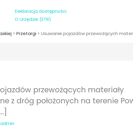
Deklaracja dostępności
O Urzędzie (ETR)
askiej
>
Przetargi
>
Usuwanie pojazdów przewożących materia
ojazdów przewożących materiały
ne z dróg położonych na terenie Po
…]
z
admin