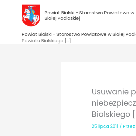
do
Przejdź
treści
do
Powiat Bialski - Starostwo Powiatowe w
Białej Podlaskiej
treści
Powiat Bialski - Starostwo Powiatowe w Białej Podl
Powiatu Bialskiego […]
Usuwanie p
niebezpiecz
Bialskiego [
25 lipca 2011
/ Prze