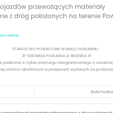
ojazdów przewożących materiały
ne z dróg położonych na terenie Po
rzez
admin
STAROSTWO POWIATOWE W BIAŁEJ PODLASKIEJ
21-500 BIAŁA PODLASKA ul. BRZESKA 41
 publiczne w trybie przetargu nieograniczonego o ustalonej
ej od kwot określonych w przepisach wydanych na podstawie a
Biała Podlas
 przewożących materiały niebezpieczne z dróg położonych 