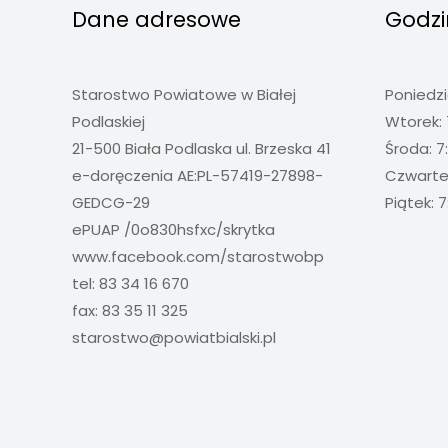
Bialskiego
Dane adresowe
Godzi
Starostwo Powiatowe w Białej
Poniedzi
Podlaskiej
Wtorek: 
21-500 Biała Podlaska ul. Brzeska 41
Środa: 7
e-doręczenia AE:PL-57419-27898-
Czwartek
GEDCG-29
Piątek: 7
ePUAP /0o830hsfxc/skrytka
www.facebook.com/starostwobp
tel: 83 34 16 670
fax: 83 35 11 325
starostwo@powiatbialski.pl