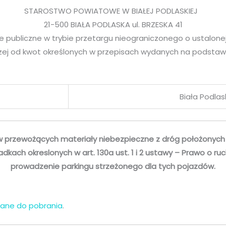
STAROSTWO POWIATOWE W BIAŁEJ PODLASKIEJ
21-500 BIAŁA PODLASKA ul. BRZESKA 41
 publiczne w trybie przetargu nieograniczonego o ustalonej
ej od kwot określonych w przepisach wydanych na podstawie a
Biała Podlas
 przewożących materiały niebezpieczne z dróg położonych 
adkach okreslonych w art. 130a ust. 1 i 2 ustawy – Prawo o 
prowadzenie parkingu strzeżonego dla tych pojazdów.
ane do pobrania
.