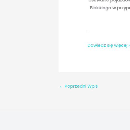
Bialskiego w przyp
…
Usuwanie
Dowiedz się więcej 
pojazdów
przewożących
materiały
niebezpieczne
z
←
Poprzedni Wpis
dróg
położonych
na
terenie
Powiatu