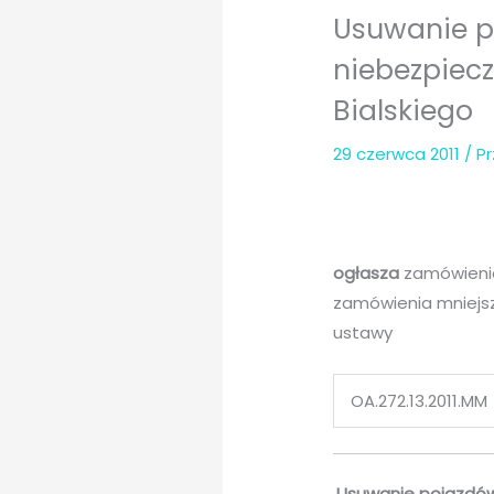
Usuwanie p
niebezpiecz
Bialskiego
29 czerwca 2011
/ P
ogłasza
zamówienie
zamówienia mniejsz
ustawy
OA.272.13.2011.MM
Usuwanie pojazdów