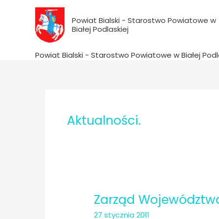
do
Przejdź
treści
do
Powiat Bialski - Starostwo Powiatowe w
Białej Podlaskiej
treści
Powiat Bialski - Starostwo Powiatowe w Białej Podl
Aktualności.
Zarząd Województwa 
27 stycznia 2011