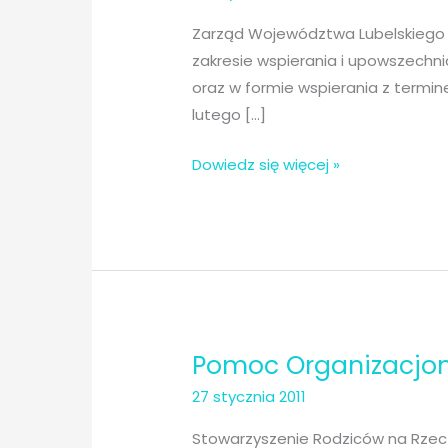
Zarząd Województwa Lubelskiego o
zakresie wspierania i upowszechnia
oraz w formie wspierania z termine
lutego […]
Zarząd
Dowiedz się więcej »
Województwa
Lubelskiego
ogłasza
otwarty
konkurs
ofert
Pomoc Organizacj
27 stycznia 2011
Stowarzyszenie Rodziców na Rzecz