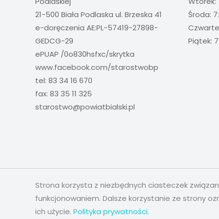
Podlaskiej
Wtorek: 
21-500 Biała Podlaska ul. Brzeska 41
Środa: 7
e-doręczenia AE:PL-57419-27898-
Czwartek
GEDCG-29
Piątek: 7
ePUAP /0o830hsfxc/skrytka
www.facebook.com/starostwobp
tel: 83 34 16 670
fax: 83 35 11 325
starostwo@powiatbialski.pl
Strona korzysta z niezbędnych ciasteczek związa
funkcjonowaniem. Dalsze korzystanie ze strony oz
ich użycie.
Polityka prywatności.