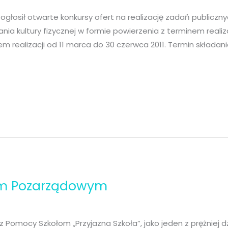
głosił otwarte konkursy ofert na realizację zadań publicz
nia kultury fizycznej w formie powierzenia z terminem realiza
m realizacji od 11 marca do 30 czerwca 2011. Termin składan
om Pozarządowym
 Pomocy Szkołom „Przyjazna Szkoła”, jako jeden z prężniej 