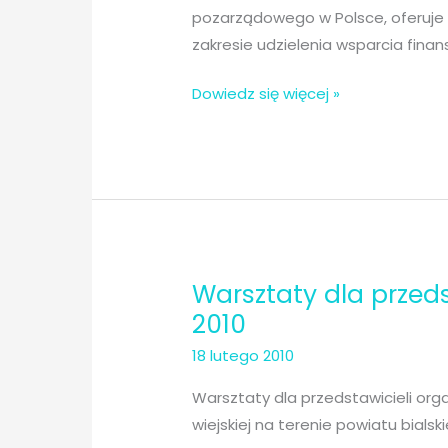
pozarządowego w Polsce, oferuje
zakresie udzielenia wsparcia fina
Pomoc
Dowiedz się więcej »
Organizacjom
Pozarządowym
Warsztaty dla przed
2010
18 lutego 2010
Warsztaty dla przedstawicieli orga
wiejskiej na terenie powiatu bialsk