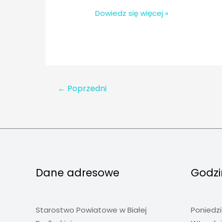
Warsztaty
Dowiedz się więcej »
dla
przedstawicieli
organizacji
pozarządowych
–
←
Poprzedni
Janów
Podlaski,
2010
Dane adresowe
Godzi
Starostwo Powiatowe w Białej
Poniedzi