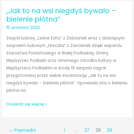
Dziedzictwa
„Jak to na wsi niegdyś bywało –
bielenie płótna”
15 września 2020
Zespół ludowy „Leśne Echo” z Zaścianek wraz z dziecięcym
zespołem ludowym „Hreczka” z Zaścianek dzięki wsparciu
Starostwa Powiatowego w Białej Podlaskiej, Gminy
Międzyrzec Podlaski oraz Gminnego Ośrodka Kultury w
Międzyrzecu Podlaskim w środę 19 sierpnia nagrał
przygotowaną przez siebie inscenizację „Jak to na wsi
niegdyś bywało – bielenie płótna”. Opowiada ona o bieleniu
płótna na
„Jak
Dowiedz się więcej »
to
na
wsi
←
Poprzedni
1
…
27
28
29
niegdyś