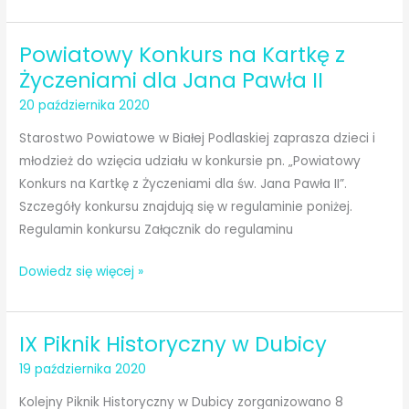
dóbr
Prezentacje
kultury
„Za
Powiatowy Konkurs na Kartkę z
kolędę
dziękujemy”
Życzeniami dla Jana Pawła II
20 października 2020
Starostwo Powiatowe w Białej Podlaskiej zaprasza dzieci i
młodzież do wzięcia udziału w konkursie pn. „Powiatowy
Konkurs na Kartkę z Życzeniami dla św. Jana Pawła II”.
Szczegóły konkursu znajdują się w regulaminie poniżej.
Regulamin konkursu Załącznik do regulaminu
Powiatowy
Dowiedz się więcej »
Konkurs
na
IX Piknik Historyczny w Dubicy
Kartkę
z
19 października 2020
Życzeniami
Kolejny Piknik Historyczny w Dubicy zorganizowano 8
dla