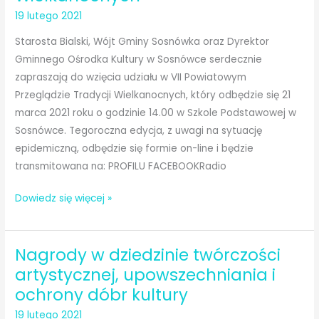
19 lutego 2021
Starosta Bialski, Wójt Gminy Sosnówka oraz Dyrektor
Gminnego Ośrodka Kultury w Sosnówce serdecznie
zapraszają do wzięcia udziału w VII Powiatowym
Przeglądzie Tradycji Wielkanocnych, który odbędzie się 21
marca 2021 roku o godzinie 14.00 w Szkole Podstawowej w
Sosnówce. Tegoroczna edycja, z uwagi na sytuację
epidemiczną, odbędzie się formie on-line i będzie
transmitowana na: PROFILU FACEBOOKRadio
VII
Dowiedz się więcej »
Powiatowy
Przegląd
Nagrody w dziedzinie twórczości
Tradycji
Wielkanocnych
artystycznej, upowszechniania i
ochrony dóbr kultury
19 lutego 2021