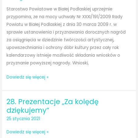
Starostwo Powiatowe w Białej Podlaskiej uprzejmie
przypomina, że na mocy uchwały Nr XXXI/191/2009 Rady
Powiatu w Białej Podlaskiej z dnia 30 marca 2009 r. w
sprawie ustanowienia i przyznawania dorocznych nagród
za osiągnięcia w dziedzinie twórczości artystycznej,
upowszechniania i ochrony dóbr kultury przez cały rok
kalendarzowy istnieje możliwość składania wniosków o
przyznanie powyższej nagrody. Wnioski,
Nagrody
Dowiedz się więcej »
w
dziedzinie
28. Prezentacje „Za kolędę
twórczości
artystycznej,
dziękujemy”
upowszechniania
25 stycznia 2021
i
ochrony
28.
Dowiedz się więcej »