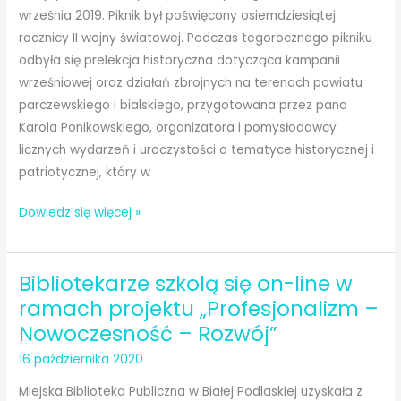
września 2019. Piknik był poświęcony osiemdziesiątej
Jana
rocznicy II wojny światowej. Podczas tegorocznego pikniku
Pawła
odbyła się prelekcja historyczna dotycząca kampanii
II
wrześniowej oraz działań zbrojnych na terenach powiatu
parczewskiego i bialskiego, przygotowana przez pana
Karola Ponikowskiego, organizatora i pomysłodawcy
licznych wydarzeń i uroczystości o tematyce historycznej i
patriotycznej, który w
IX
Dowiedz się więcej »
Piknik
Historyczny
Bibliotekarze szkolą się on-line w
w
Dubicy
ramach projektu „Profesjonalizm –
Nowoczesność – Rozwój”
16 października 2020
Miejska Biblioteka Publiczna w Białej Podlaskiej uzyskała z