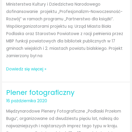
Ministerstwa Kultury i Dziedzictwa Narodowego
dofinansowanie projektu „Profesjonalizm-Nowoczesność-
Rozwój” w ramach programu „Partnerstwo dla książki”.
Współorganizatorami projektu są: Urząd Miasta Biała
Podlaska oraz Starostwo Powiatowe z racji pełnienia przez
MBP funkcji powiatowych dla bibliotek publicznych w 17
gminach wiejskich i 2. miastach powiatu bialskiego. Projekt
zamierzony był na
Bibliotekarze
Dowiedz się więcej »
szkolą
się
Plener fotograficzny
on-
line
16 października 2020
w
Międzynarodowe Plenery Fotograficzne „Podlaski Przełom
ramach
Bugu”, organizowane od dwudziestu pięciu lat, należą do
projektu
najważniejszych i najstarszych imprez tego typu w kraju.
„Profesjonalizm