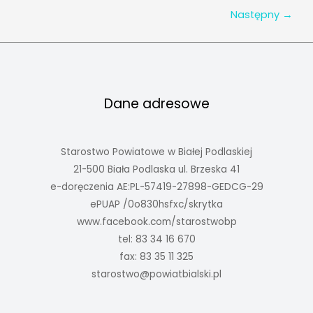
Następny
→
bywało
–
bielenie
płótna”
Dane adresowe
Starostwo Powiatowe w Białej Podlaskiej
21-500 Biała Podlaska ul. Brzeska 41
e-doręczenia AE:PL-57419-27898-GEDCG-29
ePUAP /0o830hsfxc/skrytka
www.facebook.com/starostwobp
tel: 83 34 16 670
fax: 83 35 11 325
starostwo@powiatbialski.pl