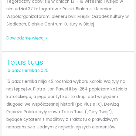
Tegoroczny odbył się w dniach 13 – 18 września i wzięło w
–
nim udział 37 fotografów z Polski, Białorusi i Niemiec.
Nowoczesność
Współorganizatorami pleneru byli: Miejski Ośrodek Kultury w
–
Siedlcach, Bialskie Centrum Kultury w Białej
Rozwój”
Plener
Dowiedz się więcej »
fotograficzny
Totus tuus
16 października 2020
16 października mija 42 rocznica wyboru Karola Wojtyły na
następcęśw. Piotra. Jan Paweł II był 264 papieżem kościoła
katolickiego, a jego pontyfikat to drugi pod względem
długości we współczesnej historii (po Piusie IX). Dewizą
Papieża Polaka były słowa Totus Tuus („Cały Twój”),
będące cytatem z modlitwy z Traktatu o prawdziwym
nabożeństwie. Jednym z najważniejszych elementów