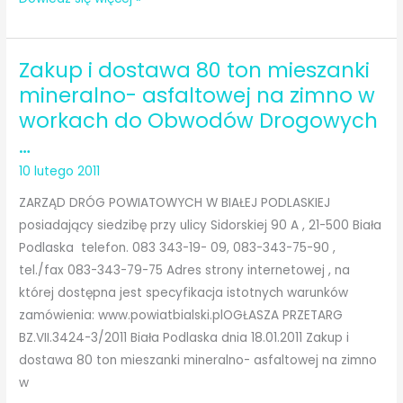
i
sukcesywną
Zakup i dostawa 80 ton mieszanki
dostawę
170
mineralno- asfaltowej na zimno w
ton
workach do Obwodów Drogowych
emulsji
…
asfaltowej
10 lutego 2011
szybkorozpadowej
65%
ZARZĄD DRÓG POWIATOWYCH W BIAŁEJ PODLASKIEJ
do
posiadający siedzibę przy ulicy Sidorskiej 90 A , 21-500 Biała
Obwodów
Podlaska telefon. 083 343-19- 09, 083-343-75-90 ,
Drogowych
tel./fax 083-343-79-75 Adres strony internetowej , na
w
której dostępna jest specyfikacja istotnych warunków
Białej
zamówienia: www.powiatbialski.plOGŁASZA PRZETARG
Podlaskiej
BZ.VII.3424-3/2011 Biała Podlaska dnia 18.01.2011 Zakup i
,
dostawa 80 ton mieszanki mineralno- asfaltowej na zimno
Międzyrzecu
w
Podlaskim