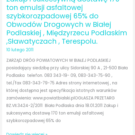
Obwodów
ton emulsji asfaltowej
Drogowych
szybkorozpadowej 65% do
w
Obwodów Drogowych w Białej
Białej
Podlaskiej , Międzyrzecu Podlaskim
Podlaskiej,
,Sławatyczach , Terespolu.
Międzyrzecu
10 lutego 2011
Podlaskim,
Terespolu
ZARZĄD DRÓG POWIATOWYCH W BIAŁEJ PODLASKIEJ
i
posiadający siedzibę przy ulicy Sidorskiej 90 A , 21-500 Biała
Sławatyczach
Podlaska telefon. 083 343-19- 09, 083-343-75-90 ,
grysów
tel./fax 083-343-79-75 Adres strony internetowej , na
bazaltowych
której dostępna jest specyfikacja istotnych warunków
frakcji
zamówienia: www.powiatbialski.plOGŁASZA PRZETARG
…
BZ.VII.3424-2/2011 Biała Podlaska dnia 18.01.2011 Zakup i
sukcesywną dostawę 170 ton emulsji asfaltowej
szybkorozpadowej 65% do
Zakup
Dowiedz się więcej »