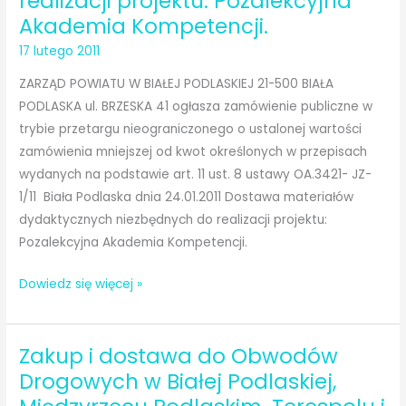
realizacji projektu: Pozalekcyjna
przez
Akademia Kompetencji.
Powiat
17 lutego 2011
Bialski
…
ZARZĄD POWIATU W BIAŁEJ PODLASKIEJ 21-500 BIAŁA
PODLASKA ul. BRZESKA 41 ogłasza zamówienie publiczne w
trybie przetargu nieograniczonego o ustalonej wartości
zamówienia mniejszej od kwot określonych w przepisach
wydanych na podstawie art. 11 ust. 8 ustawy OA.3421- JZ-
1/11 Biała Podlaska dnia 24.01.2011 Dostawa materiałów
dydaktycznych niezbędnych do realizacji projektu:
Pozalekcyjna Akademia Kompetencji.
Dostawa
Dowiedz się więcej »
materiałów
dydaktycznych
Zakup i dostawa do Obwodów
niezbędnych
do
Drogowych w Białej Podlaskiej,
realizacji