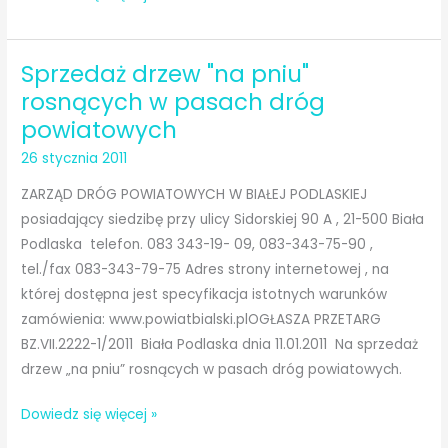
drzew
„na
Sprzedaż drzew "na pniu"
pniu”
rosnących
rosnących w pasach dróg
w
powiatowych
pasach
26 stycznia 2011
dróg
powiatowych
ZARZĄD DRÓG POWIATOWYCH W BIAŁEJ PODLASKIEJ
posiadający siedzibę przy ulicy Sidorskiej 90 A , 21-500 Biała
Podlaska telefon. 083 343-19- 09, 083-343-75-90 ,
tel./fax 083-343-79-75 Adres strony internetowej , na
której dostępna jest specyfikacja istotnych warunków
zamówienia: www.powiatbialski.plOGŁASZA PRZETARG
BZ.VII.2222-1/2011 Biała Podlaska dnia 11.01.2011 Na sprzedaż
drzew „na pniu” rosnących w pasach dróg powiatowych.
Sprzedaż
Dowiedz się więcej »
drzew