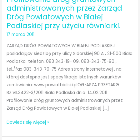
administrowanych przez Zarząd
Dróg Powiatowych w Białej
Podlaskiej przy użyciu równiarki.
17 marca 2011
ZARZĄD DRÓG POWIATOWYCH W BIAŁEJ PODLASKIEJ
posiadający siedzibę przy ulicy Sidorskiej 90 A , 21-500 Biała
Podlaska telefon. 083 343-19- 09, 083-343-75-90 ,
tel./fax 083-343-79-75 Adres strony internetowej , na
której dostępna jest specyfikacja istotnych warunków
zamówienia: www.powiatbialski.plOGŁASZA PRZETARG
BZ.VII.3422-3/2011 Biała Podlaska dnia 14.02.2011
Profilowanie dróg gruntowych administrowanych przez
Zarząd Dróg Powiatowych w Białej Podlaskiej […]
Profilowanie
Dowiedz się więcej »
dróg
gruntowych