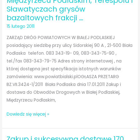
Międzyrzecu Podlaskim, Terespolu i
projektu:
Sławatyczach grysów
Pozalekcyjna
bazaltowych frakcji …
Akademia
15 lutego 2011
Kompetencji.
ZARZĄD DRÓG POWIATOWYCH W BIAŁEJ PODLASKIEJ
posiadający siedzibę przy ulicy Sidorskiej 90 A , 21-500 Biała
Podlaska telefon. 083 343-19- 09, 083-343-75-90 ,
tel./fax 083-343-79-75 Adres strony internetowej , na
której dostępna jest specyfikacja istotnych warunków
zamówienia: www.powiatbialski.plOGŁASZA PRZETARG
BZ.VII.3424-1/2011 Biała Podlaska dnia 17.01.2011 Zakup i
dostawa do Obwodów Drogowych w Białej Podlaskiej,
Międzyrzecu Podlaskim,
Zakup
Dowiedz się więcej »
i
dostawa
Zakup i sukcesywną dostawę 170
do