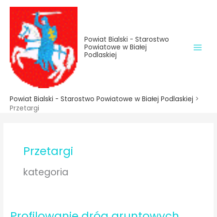
do
Przejdź
treści
do
treści
Powiat Bialski - Starostwo
Powiatowe w Białej
Podlaskiej
Powiat Bialski - Starostwo Powiatowe w Białej Podlaskiej
>
Przetargi
Przetargi
kategoria
Profilowanie dróg gruntowych