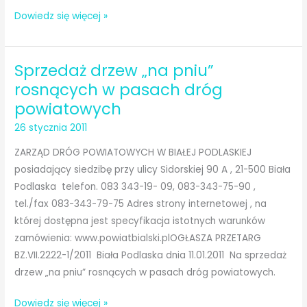
Zakup
Dowiedz się więcej »
,Sławatyczach
i
,
dostawa
Terespolu.
Sprzedaż drzew „na pniu”
80
ton
rosnących w pasach dróg
mieszanki
powiatowych
mineralno-
26 stycznia 2011
asfaltowej
na
ZARZĄD DRÓG POWIATOWYCH W BIAŁEJ PODLASKIEJ
zimno
posiadający siedzibę przy ulicy Sidorskiej 90 A , 21-500 Biała
w
Podlaska telefon. 083 343-19- 09, 083-343-75-90 ,
workach
tel./fax 083-343-79-75 Adres strony internetowej , na
do
której dostępna jest specyfikacja istotnych warunków
Obwodów
zamówienia: www.powiatbialski.plOGŁASZA PRZETARG
Drogowych
BZ.VII.2222-1/2011 Biała Podlaska dnia 11.01.2011 Na sprzedaż
…
drzew „na pniu” rosnących w pasach dróg powiatowych.
Sprzedaż
Dowiedz się więcej »