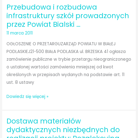
Przebudowa i rozbudowa
administrowanych
przez
infrastruktury szkół prowadzonych
Zarząd
przez Powiat Bialski …
Dróg
11 marca 2011
Powiatowych
w
OGŁOSZENIE O PRZETARGUZARZĄD POWIATU W BIAŁEJ
Białej
PODLASKIEJ21-500 BIAŁA PODLASKA ul. BRZESKA 41 ogłasza
Podlaskiej
zamówienie publiczne w trybie przetargu nieograniczonego
przy
o ustalonej wartości zamówienia mniejszej od kwot
użyciu
określonych w przepisach wydanych na podstawie art. 11
równiarki.
ust. 8 ustawy
Przebudowa
Dowiedz się więcej »
i
rozbudowa
Dostawa materiałów
infrastruktury
szkół
dydaktycznych niezbędnych do
prowadzonych